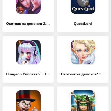
Охотник на демонов 2: Новая глава (Full)
QuestLord
Dungeon Princess 2 : RPG
Охотник на демонов: темница