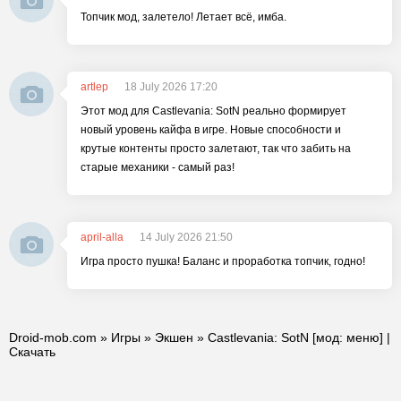
Топчик мод, залетело! Летает всё, имба.
artlep
18 July 2026 17:20
Этот мод для Castlevania: SotN реально формирует
новый уровень кайфа в игре. Новые способности и
крутые контенты просто залетают, так что забить на
старые механики - самый раз!
april-alla
14 July 2026 21:50
Игра просто пушка! Баланс и проработка топчик, годно!
Droid-mob.com
»
Игры
»
Экшен
» Castlevania: SotN [мод: меню] |
Скачать