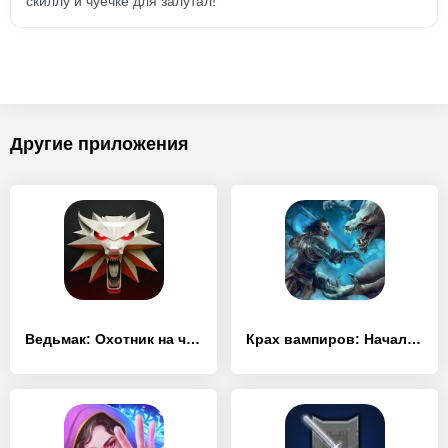
скиллу и чуечке для залутал!
Другие приложения
Ведьмак: Охотник на чудовищ
Крах вампиров: Начало РПГ