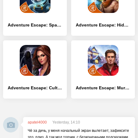
Adventure Escape: Space Crisis
Adventure Escape: Hidden Ruins
Adventure Escape: Cult Mystery
Adventure Escape: Murder Inn
apatel4000
Yesterday, 14:10
Чё за дичь, у меня начальный экран вылетает, зафиксите
это, плиз. А так мод топчик, с безконечными подсказками