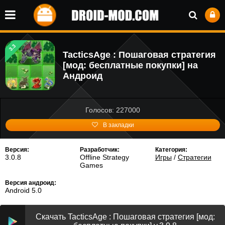
3.3
TacticsAge : Пошаговая стратегия
[мод: бесплатные покупки] на
Андроид
Голосов: 227000
В закладки
Версия:
Разработчик:
Категория:
3.0.8
Offline Strategy
Игры
/
Стратегии
Games
Версия андроид:
Android 5.0
Скачать TacticsAge : Пошаговая стратегия [мод: