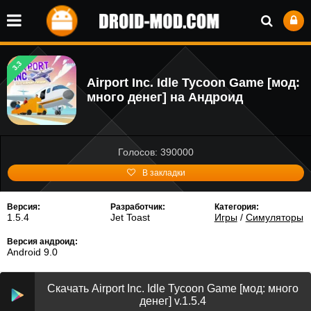
3.3
Airport Inc. Idle Tycoon Game [мод:
много денег] на Андроид
Голосов: 390000
В закладки
Версия:
Разработчик:
Категория:
1.5.4
Jet Toast
Игры
/
Симуляторы
Версия андроид:
Android 9.0
Скачать Airport Inc. Idle Tycoon Game [мод: много
денег] v.1.5.4