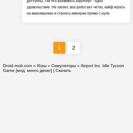
доступны, так что развивать аэропорт - одно
удовольствие. Не лагает, все работает четко, кайф играть
на максималках и строить империи прямо с нуля.
1
2
Droid-mob.com
»
Игры
»
Симуляторы
» Airport Inc. Idle Tycoon
Game [мод: много денег] | Скачать