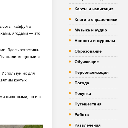
Карты и навигация
Книги и справочники
высоты, кайфуй от
Музыка и аудио
ехами, ягодами — это
Новости и журналы
ами. Здесь встретишь
Образование
тобы стали мощными и
Обучающие
Персонализация
 Используй их для
авят им крутых
Погода
Покупки
ми животными, но и с
Путешествия
Работа
Развлечения