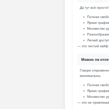
Да тут всё просто!
Полная свобо
Яркая график
Множество ур
Разнообрази
Легкий досту
— это чистый кайф.
Можно ли отлет
Говоря откровенно
минимальны.
Полная свобо
Яркая график
Множество ур
— это не привлекае