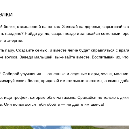
елки
й белки, отжигающей на ветках. Залезай на деревья, спрыгивай с 
ть наедине? Найди дупло, сварь гнездо и запасайся семенами, ор
я и энергии.
ать пару. Создайте семью, и вместе легче будет справляться с враг
же волков. Заведи малышей, выживайте вместе. Воспитывай их, ч
е! Собирай улучшения — огненные и ледяные шары, зелья, молнии.
мизируй своих белок, придавай им стильные костюмы, а скины доб
, ищи трофеи, которые облегчат жизнь. Сражайся не только с дики
ов. Они попытаются тебя обойти — не дайте им шанса!