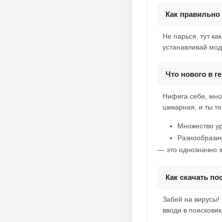
Как правильно 
Не парься, тут ка
устанавливай мод
Что нового в г
Нифига себе, мно
шикарная, и ты т
Множество ур
Разнообрази
— это однозначно з
Как скачать п
Забей на вирусы!
вводи в поискови