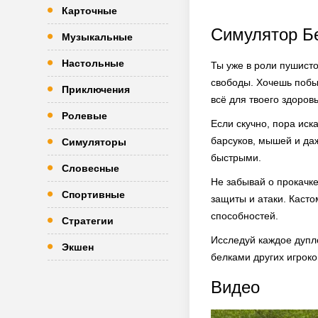
Карточные
Симулятор Б
Музыкальные
Настольные
Ты уже в роли пушисто
свободы. Хочешь побы
Приключения
всё для твоего здоровь
Ролевые
Если скучно, пора иск
барсуков, мышей и да
Симуляторы
быстрыми.
Словесные
Не забывай о прокачк
Спортивные
защиты и атаки. Касто
способностей.
Стратегии
Исследуй каждое дупло
Экшен
белками других игрок
Видео