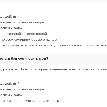
да действий
а и реалистичная анимация
овней и задач
е персонажей и возможностей
п ко всем функциям с самого начала
 Ты получаешь кучу контента сразу! Никаких понтов, просто играй 
еть в бан если юзать мод?
, риск есть. Но если ты играешь адекватно и не палишься с читам
да действий
а и реалистичная анимация
овней и задач
т внимание, так что катай на здоровье!