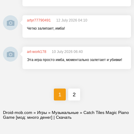
artyr77790491
12 July 2026 04:10
Четко залипает, имба!
art-work178
10 July 2026 06:40
Эта игра просто имба, моментально залетает и убивки!
1
2
Droid-mob.com
»
Игры
»
Музыкальные
» Catch Tiles Magic Piano
Game [мод: много денег] | Скачать