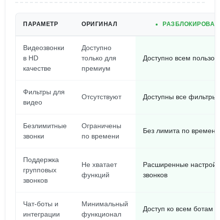
ПАРАМЕТР
ОРИГИНАЛ
РАЗБЛОКИРОВАН 
Видеозвонки
Доступно
в HD
только для
Доступно всем пользов
качестве
премиум
Фильтры для
Отсутствуют
Доступны все фильтры
видео
Безлимитные
Ограничены
Без лимита по времени
звонки
по времени
Поддержка
Не хватает
Расширенные настройк
групповых
функций
звонков
звонков
Чат-боты и
Минимальный
Доступ ко всем ботам
интеграции
функционал