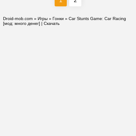
1
2
Droid-mob.com
»
Игры
»
Гонки
» Car Stunts Game: Car Racing
[мод: много денег] | Скачать