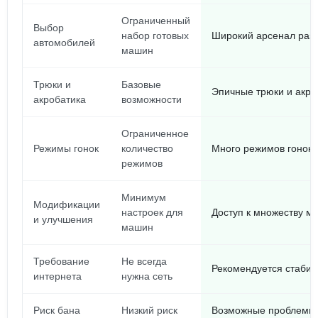
Ограниченный
Выбор
набор готовых
Широкий арсенал раз
автомобилей
машин
Трюки и
Базовые
Эпичные трюки и акро
акробатика
возможности
Ограниченное
Режимы гонок
количество
Много режимов гонок и
режимов
Минимум
Модификации
настроек для
Доступ к множеству 
и улучшения
машин
Требование
Не всегда
Рекомендуется стабил
интернета
нужна сеть
Риск бана
Низкий риск
Возможные проблемы 