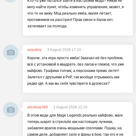
Кто-то уже пытался зайти в настройки мода? Никак не
могу найти пункт, чтобы изменить управление, может, я
что-то не вижу. Мод реально имба, магия летает,
противников на расстрел! Прав связи и багов нет,
затягивает на полгода.
assistmy
3 August 2026 17:10
Короче, эта игра просто имба! Закачал её без проблем,
всё с установкой в квадрате, без лагов и глюков, что уже
кайфово. Графика топчик, a персонажи прямо летят!
Залетел с друзьями в PvP, так вообще отрываюсь как
редко где. А как вы себя чувствуете в дуэлесах?
alicebae386
1 August 2026 12:10
В этом моде для Mage Legends реально кайфово, маги
теперь шарят в стрельбе как настоящие лучники,
забавляя врагов очень мощными спеллами. Пушка, на
самом деле, добавляет силу и фаны в бою, так что и не