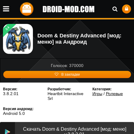
3.4
Doom & Destiny Advanced [мод:
меню] на Андроид
Голосов: 370000
В закладки
Версия:
Разработчик:
Категория:
3.8.2.01
Heartbit Interactive
Игры
/
Ролевые
Srl
Версия андроид:
Android 5.0
Скачать Doom & Destiny Advanced [мод: меню]