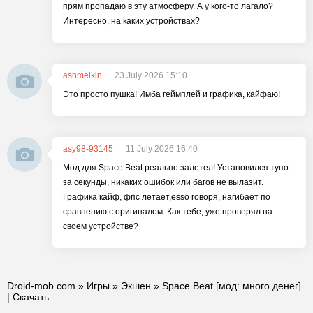
прям пропадаю в эту атмосферу. А у кого-то лагало?
Интересно, на каких устройствах?
ashmelkin
23 July 2026 15:10
Это просто пушка! Имба геймплей и графика, кайфаю!
asy98-93145
11 July 2026 16:40
Мод для Space Beat реально залетел! Установился тупо
за секунды, никаких ошибок или багов не вылазит.
Графика кайф, фпс летает,esso говоря, нагибает по
сравнению с оригиналом. Как тебе, уже проверял на
своем устройстве?
Droid-mob.com
»
Игры
»
Экшен
» Space Beat [мод: много денег]
| Скачать