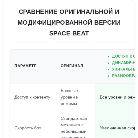
СРАВНЕНИЕ ОРИГИНАЛЬНОЙ И
МОДИФИЦИРОВАННОЙ ВЕРСИИ
SPACE BEAT
ДОСТУП К 
ДИНАМИЧНЫ
ПАРАМЕТР
ОРИГИНАЛ
УНИКАЛЬНА
РАЗНООБРА
Базовые
Доступ к контенту
уровни и
Все уровни и реж
режимы
Стандартная
механика с
Скорость боя
Увеличенная скоро
небольшими
задержками