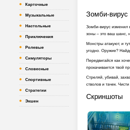
Карточные
Зомби-вирус
Музыкальные
Настольные
Зомби-вирус изменил 
зоны – это ваш шанс,
Приключения
Монстры атакуют, и ту
Ролевые
угодно. Оружие? Найд
Симуляторы
Передвигайся как хоч
прокачивается твой пр
Словесные
Стреляй, убивай, захв
Спортивные
стволов и тачек. Чист
Стратегии
Скриншоты
Экшен