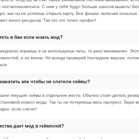
х постапокалипсиса. С ним у тебя будут больше шансов выжить! Б
ро, как ты не успеешь открыть карту. Все фишки, включая опасные 
ают много ресурсов. Так что это точно профит!
еть в бан если юзать мод?
аккуратно играешь и не используешь читы, то риск минимален. Это
жностей, а не взлом. Но всегда проверяй последние версии, потом
ься.
накатить апк чтобы не слетели сейвы?
храни текущие сейвы в отдельное место. Обычно стоит делать резе
тановкой нового мода. Так ты не потеряешь весь прогресс. Бери вс
дно, если слетит!
ества дает мод в геймплей?