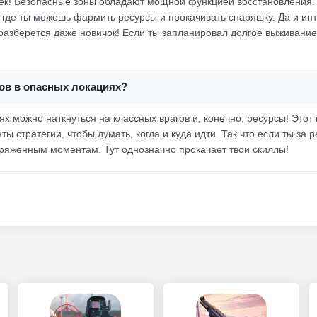
ек! Безопасные зоны обладают мощной функцией восстановления.
 где ты можешь фармить ресурсы и прокачивать снаряшку. Да и ин
 разберется даже новичок! Если ты запланировал долгое выживание,
ков в опасных локациях?
х можно наткнуться на классных врагов и, конечно, ресурсы! Этот
ы стратегии, чтобы думать, когда и куда идти. Так что если ты за р
пряженным моментам. Тут однозначно прокачает твои скиллы!