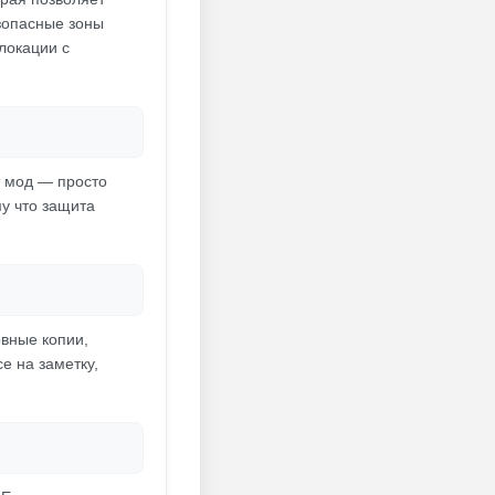
езопасные зоны
локации с
т мод — просто
у что защита
рвные копии,
е на заметку,