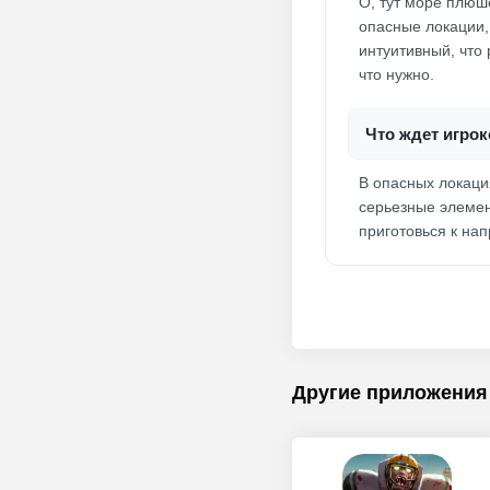
О, тут море плюш
опасные локации,
интуитивный, что
что нужно.
Что ждет игро
В опасных локация
серьезные элемент
приготовься к на
Другие приложения