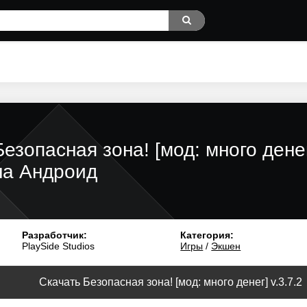
Безопасная зона! [мод: много дене
на Андроид
Разработчик:
Категория:
PlaySide Studios
Игры
/
Экшен
Скачать Безопасная зона! [мод: много денег] v.3.7.2