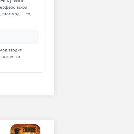
 Есть разные
терфейс такой
 этот мод — то,
 мод вводит
еализм, то