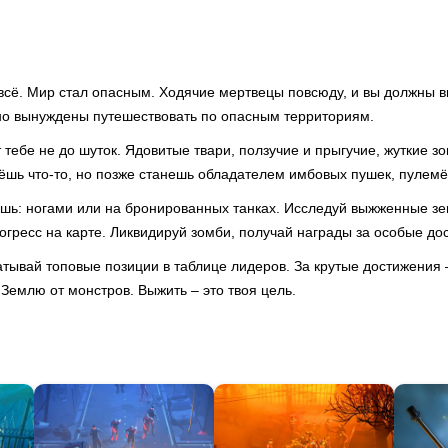
всё. Мир стал опасным. Ходячие мертвецы повсюду, и вы должны 
 но вынуждены путешествовать по опасным территориям.
т тебе не до шуток. Ядовитые твари, ползучие и прыгучие, жуткие зо
ёшь что-то, но позже станешь обладателем имбовых пушек, пулемё
ешь: ногами или на бронированных танках. Исследуй выжженные зем
огресс на карте. Ликвидируй зомби, получай награды за особые до
атывай топовые позиции в таблице лидеров. За крутые достижения 
и Землю от монстров. Выжить – это твоя цель.