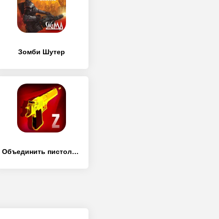
Зомби Шутер
Объединить пистолет и стрелять зомби