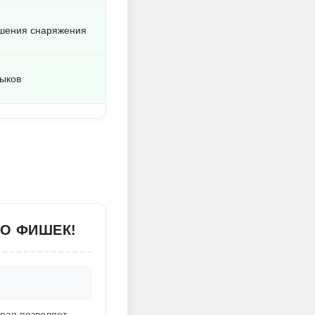
чшения снаряжения
ыков
ГО ФИШЕК!
орая позволяет