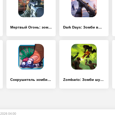
Мертвый Огонь: зомби Стрельба
Dark Days: Зомби выживание
Сокрушитель зомби Zombie Smash
Zombario: Зомби шутер! Останови зомби-апокалипсис
 2026 04:00