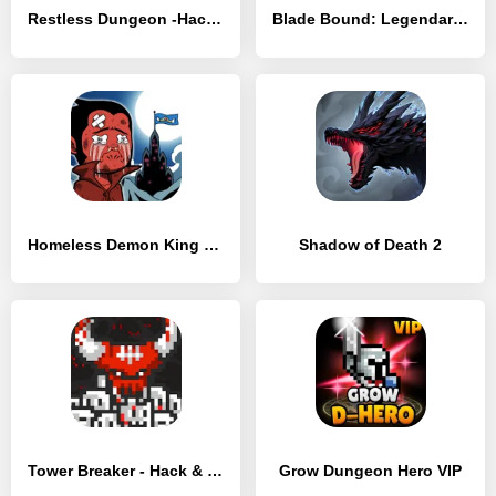
Restless Dungeon -Hack n Slash
Blade Bound: Legendary Hack’n’Slash РПГ Action RPG
Homeless Demon King (Idle Game)
Shadow of Death 2
Tower Breaker - Hack & Slash
Grow Dungeon Hero VIP