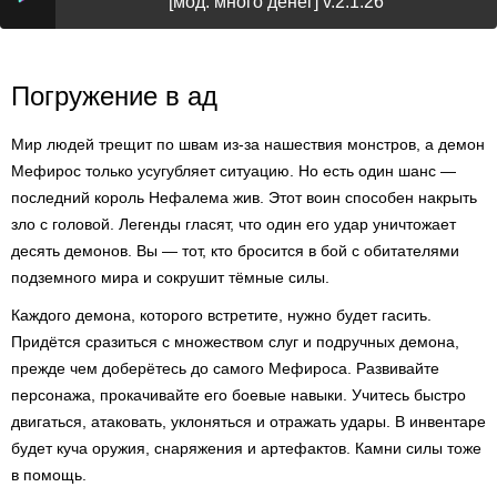
[мод: много денег] v.2.1.26
Погружение в ад
Мир людей трещит по швам из-за нашествия монстров, а демон
Мефирос только усугубляет ситуацию. Но есть один шанс —
последний король Нефалема жив. Этот воин способен накрыть
зло с головой. Легенды гласят, что один его удар уничтожает
десять демонов. Вы — тот, кто бросится в бой с обитателями
подземного мира и сокрушит тёмные силы.
Каждого демона, которого встретите, нужно будет гасить.
Придётся сразиться с множеством слуг и подручных демона,
прежде чем доберётесь до самого Мефироса. Развивайте
персонажа, прокачивайте его боевые навыки. Учитесь быстро
двигаться, атаковать, уклоняться и отражать удары. В инвентаре
будет куча оружия, снаряжения и артефактов. Камни силы тоже
в помощь.