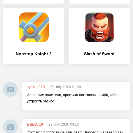
Nonstop Knight 2
Slash of Sword
ayrattat319
29 July 2026 21:20
Игра прям залетела, прокачка шотганом – имба, кайф
устроить разнос!
antaid719
29 July 2026 04:10
Этот мод просто имба для Death Dungeon! Залетело так,