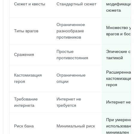
Сюжет и квесты
Стандартный сюжет
модификаци
сюжета
Ограниченное
Множество ун
Типы врагов
разнообразие
врагов и босс
противников
Простые
Эпические ср
Сражения
противостояния
тактикой
Расширенная
Кастомизация
Ограниченные
кастомизация
героя
опции
героя
Требование
Интернет не
Интернет не 
интернета
требуется
При умеренн
Риск бана
Минимальный риск
использовани
минимален