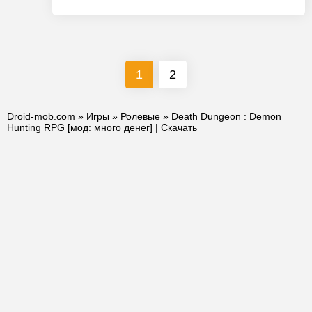
1
2
Droid-mob.com
»
Игры
»
Ролевые
» Death Dungeon : Demon
Hunting RPG [мод: много денег] | Скачать