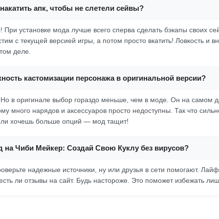
накатить апк, чтобы не слетели сейвы?
! При установке мода лучше всего сперва сделать бэкапы своих сей
тим с текущей версией игры, а потом просто вкатить! Ловкость и 
том деле.
жность кастомизации персонажа в оригинальной версии?
! Но в оригинале выбор гораздо меньше, чем в моде. Он на самом д
ому много нарядов и аксессуаров просто недоступны. Так что сильн
сли хочешь больше опций — мод тащит!
д на Чиби Мейкер: Создай Свою Куклу без вирусов?
роверьте надежные источники, ну или друзья в сети помогают. Лайф
 есть ли отзывы на сайт. Будь настороже. Это поможет избежать ли