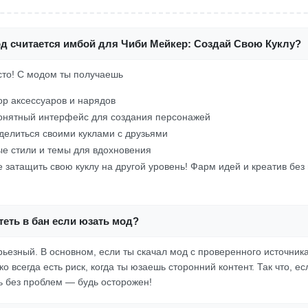
од считается имбой для Чиби Мейкер: Создай Свою Куклу?
осто! С модом ты получаешь
р аксессуаров и нарядов
онятный интерфейс для создания персонажей
делиться своими куклами с друзьями
е стили и темы для вдохновения
бе затащить свою куклу на другой уровень! Фарм идей и креатив без
еть в бан если юзать мод?
рьезный. В основном, если ты скачал мод с проверенного источник
 всегда есть риск, когда ты юзаешь сторонний контент. Так что, е
ь без проблем — будь осторожен!