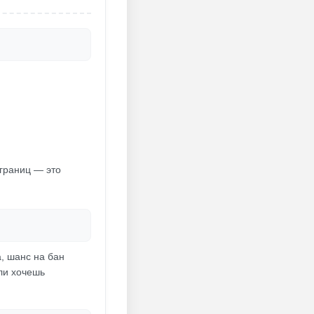
 границ — это
а, шанс на бан
сли хочешь