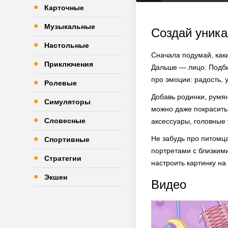
Карточные
Музыкальные
Создай уника
Настольные
Сначала подумай, каки
Приключения
Дальше — лицо. Подбир
про эмоции: радость, 
Ролевые
Добавь родинки, румя
Симуляторы
можно даже покрасить 
Словесные
аксессуары, головные 
Не забудь про питомц
Спортивные
портретами с близким
Стратегии
настроить картинку н
Экшен
Видео