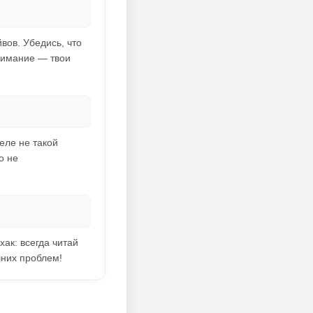
вов. Убедись, что
внимание — твои
еле не такой
о не
хак: всегда читай
шних проблем!