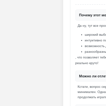
Почему этот м
Да ну, тут все пр
широкий выбо
интуитивно п
возможность 
разнообразны
, что позволяет те
реально круто!
Можно ли отлет
Кстати, вопрос се
минимален. Однако
продолжать играт