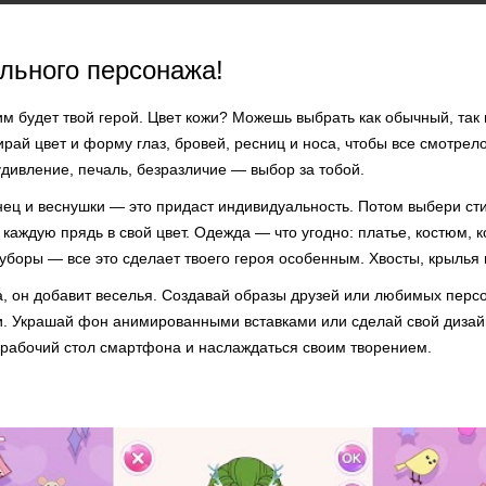
льного персонажа!
м будет твой герой. Цвет кожи? Можешь выбрать как обычный, так 
ай цвет и форму глаз, бровей, ресниц и носа, чтобы все смотрело
удивление, печаль, безразличие — выбор за тобой.
нец и веснушки — это придаст индивидуальность. Потом выбери ст
каждую прядь в свой цвет. Одежда — что угодно: платье, костюм, 
уборы — все это сделает твоего героя особенным. Хвосты, крылья 
а, он добавит веселья. Создавай образы друзей или любимых перс
и. Украшай фон анимированными вставками или сделай свой дизай
а рабочий стол смартфона и наслаждаться своим творением.