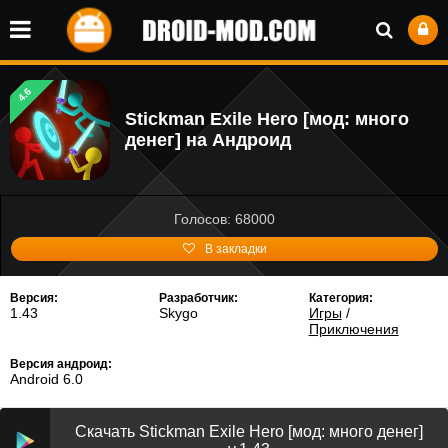
4.6
Stickman Exile Hero [мод: много
денег] на Андроид
Голосов: 68000
В закладки
Версия:
Разработчик:
Категория:
1.43
Skygo
Игры
/
Приключения
Версия андроид:
Android 6.0
Скачать Stickman Exile Hero [мод: много денег]