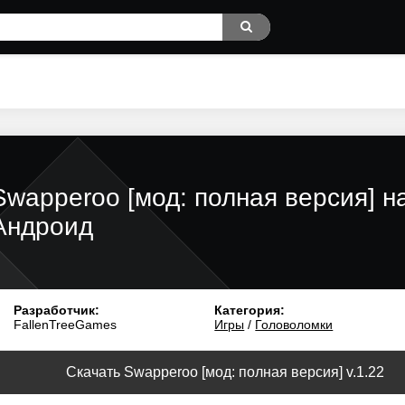
Swapperoo [мод: полная версия] н
Андроид
Разработчик:
Категория:
FallenTreeGames
Игры
/
Головоломки
Скачать Swapperoo [мод: полная версия] v.1.22