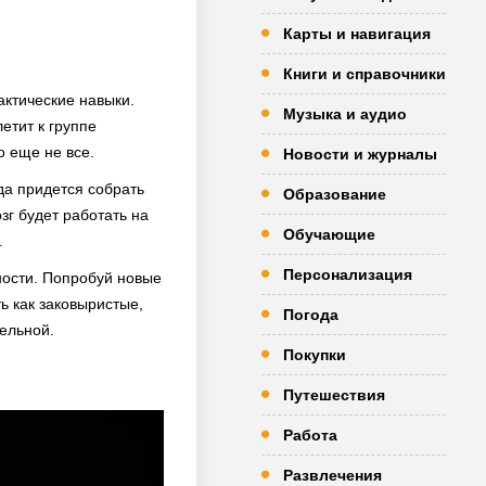
Карты и навигация
Книги и справочники
тактические навыки.
Музыка и аудио
етит к группе
о еще не все.
Новости и журналы
да придется собрать
Образование
г будет работать на
Обучающие
.
Персонализация
ности. Попробуй новые
ь как заковыристые,
Погода
тельной.
Покупки
Путешествия
Работа
Развлечения