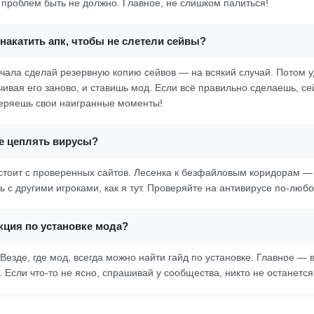
, проблем быть не должно. Главное, не слишком палиться!
накатить апк, чтобы не слетели сейвы?
начала сделай резервную копию сейвов — на всякий случай. Потом 
чивая его заново, и ставишь мод. Если всё правильно сделаешь, се
теряешь свои наигранные моменты!
не цеплять вирусы?
 стоит с проверенных сайтов. Лесенка к безфайловым коридорам —
 с другими игроками, как я тут. Проверяйте на антивирусе по-любо
кция по установке мода?
 Везде, где мод, всегда можно найти гайд по установке. Главное —
 Если что-то не ясно, спрашивай у сообщества, никто не останется