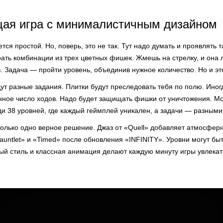
ая игра с минималистичным дизайном
тся простой. Но, поверь, это не так. Тут надо думать и проявлять 
ть комбинации из трех цветных фишек. Жмешь на стрелку, и она л
 Задача — пройти уровень, объединив нужное количество. Но и эт
т разные задания. Плитки будут преследовать тебя по полю. Иног
нное число ходов. Надо будет защищать фишки от уничтожения. Моз
и 38 уровней, где каждый геймплей уникален, а задачи — разными
 только одно верное решение. Джаз от «Quell» добавляет атмосфер
untlet» и «Timed» после обновления «INFINITY». Уровни могут быт
ный стиль и классная анимация делают каждую минуту игры увлека