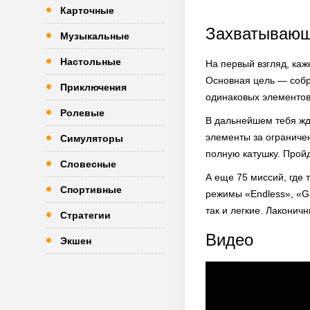
Карточные
Захватывающ
Музыкальные
Настольные
На первый взгляд, каже
Основная цель — собра
Приключения
одинаковых элементов.
Ролевые
В дальнейшем тебя жду
элементы за ограниче
Симуляторы
полную катушку. Пройд
Словесные
А еще 75 миссий, где
Спортивные
режимы «Endless», «Ga
так и легкие. Лаконич
Стратегии
Видео
Экшен