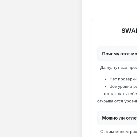
SWAP
Почему этот м
Да ну, тут всё пр
Нет проверки
Все уровни р
— это как дать теб
открываются уровни
Можно ли отлет
С этим модом риск