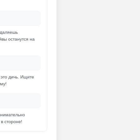
удаляешь
йвы останутся на
 это дичь. Ищите
му!
 внимательно
 в стороне!