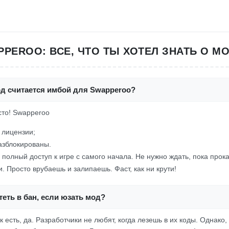
PEROO: ВСЕ, ЧТО ТЫ ХОТЕЛ ЗНАТЬ О М
од считается имбой для Swapperoo?
осто! Swapperoo
 лицензии;
азблокированы.
е полный доступ к игре с самого начала. Не нужно ждать, пока про
. Просто врубаешь и залипаешь. Фаст, как ни крути!
еть в бан, если юзать мод?
 есть, да. Разработчики не любят, когда лезешь в их коды. Однако,