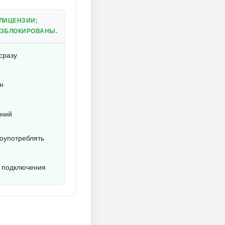
 ЛИЦЕНЗИИ;
АЗБЛОКИРОВАНЫ.
сразу
н
аний
лоупотреблять
з подключения