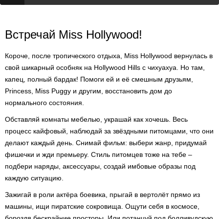
Встречай Miss Hollywood!
Короче, после тропического отдыха, Miss Hollywood вернулась в
свой шикарный особняк на Hollywood Hills с чихуахуа. Но там,
капец, полный бардак! Помоги ей и её смешным друзьям,
Princess, Miss Puggy и другим, восстановить дом до
нормального состояния.
Обставляй комнаты мебелью, украшай как хочешь. Весь
процесс кайфовый, наблюдай за звёздными питомцами, что они
делают каждый день. Снимай фильм: выбери жанр, придумай
фишечки и жди премьеру. Стиль питомцев тоже на тебе –
подбери наряды, аксессуары, создай имбовые образы под
каждую ситуацию.
Зажигай в роли актёра боевика, прыгай в вертолёт прямо из
машины, ищи пиратские сокровища. Ощути себя в космосе,
бороздя бескрайние просторы. Или потанцуй под болливудскую