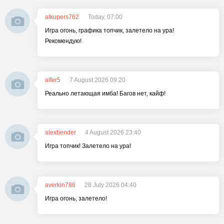
alkupers762
Today, 07:00
Игра огонь, графика топчик, залетело на ура!
Рекомендую!
alfer5
7 August 2026 09:20
Реально летающая имба! Багов нет, кайф!
alexbender
4 August 2026 23:40
Игра топчик! Залетело на ура!
averkin786
28 July 2026 04:40
Игра огонь, залетело!