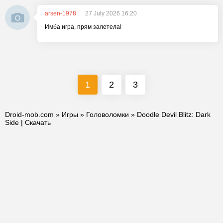
arsen-1978
27 July 2026 16:20
Имба игра, прям залетела!
1
2
3
Droid-mob.com
»
Игры
»
Головоломки
» Doodle Devil Blitz: Dark
Side | Скачать