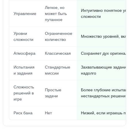
Легкое, но
Интуитивно понятное уп
Управление
может быть
сложности
путанное
Уровни
Ограниченное
Множество уровней, вкл
сложности
количество
Атмосфера
Классическая
Сохраняет дух оригинал
Испытания
Стандартные
Захватывающие задания,
и задания
миссии
надолго
Сложность
Простые
Более глубокие испытан
решений в
задачи
нестандартных решений
игре
Риск бана
Нет
Низкий, если играешь п