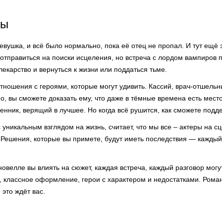
ры
ушка, и всё было нормально, пока её отец не пропал. И тут ещё 
 отправиться на поиски исцеления, но встреча с лордом вампиров п
лекарство и вернуться к жизни или поддаться тьме.
тношения с героями, которые могут удивить. Кассий, врач-отшельни
о, вы сможете доказать ему, что даже в тёмные времена есть мест
енник, верящий в лучшее. Но когда всё рушится, как сможете подд
с уникальным взглядом на жизнь, считает, что мы все – актеры на сц
 Решения, которые вы примете, будут иметь последствия — кажды
новелле вы влиять на сюжет, каждая встреча, каждый разговор могу
классное оформление, герои с характером и недостатками. Рома
 это ждёт вас.