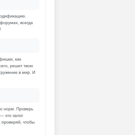
модификацию.
 форумах, всегда
!
фишки, как
сего, решит твою
гружение в мир. И
о норм. Проверь
— это залог
и проверяй, чтобы