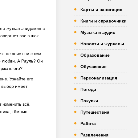
Карты и навигация
Книги и справочники
эта жуткая эпидемия в
Музыка и аудио
овергнет вас в шок.
Новости и журналы
к, не хочет ни с кем
Образование
о любви. А Рауль? Он
Обучающие
ержать его?
Персонализация
ене. Узнайте его
й выбор имеет
Погода
Покупки
т изменить всё.
нтика, тёмные
Путешествия
Работа
Развлечения