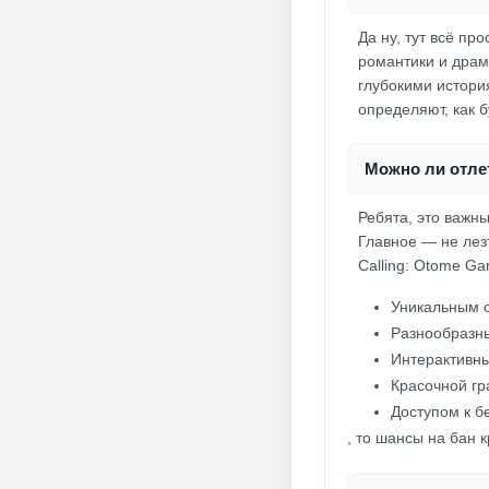
Да ну, тут всё пр
романтики и драм
глубокими истори
определяют, как б
Можно ли отлет
Ребята, это важн
Главное — не лез
Calling: Otome Ga
Уникальным 
Разнообразн
Интерактивн
Красочной г
Доступом к б
, то шансы на бан 