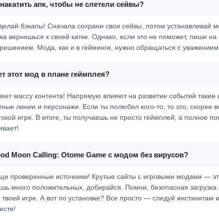
накатить апк, чтобы не слетели сейвы?
 делай бэкапы! Сначала сохрани свои сейвы, потом устанавливай 
ка вернешься к своей катке. Однако, если это не поможет, пиши на
 решением. Мода, как и в гейминге, нужно обращаться с уважением
т этот мод в плане геймплея?
ляет массу контента! Напрямую влияют на развитие событий такие 
ные линии и персонажи. Если ты полюбил кого-то, то это, скорее в
токой игре. В итоге, ты получаешь не просто геймплей, а полное по
ивает!
ood Moon Calling: Otome Game с модом без вирусов?
щи проверенные источники! Крутые сайты с игровыми модами — эт
ишь много положительных, добирайся. Помни, безопасная загрузка 
твоей игре. А вот по установке? Все просто — следуй инстинктам 
есте!