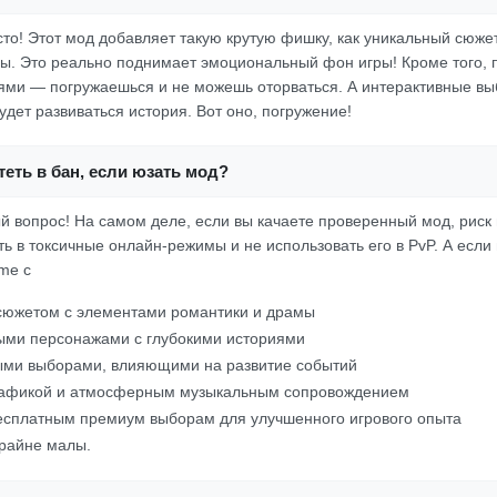
осто! Этот мод добавляет такую крутую фишку, как уникальный сюж
ы. Это реально поднимает эмоциональный фон игры! Кроме того, п
ями — погружаешься и не можешь оторваться. А интерактивные вы
удет развиваться история. Вот оно, погружение!
еть в бан, если юзать мод?
ый вопрос! На самом деле, если вы качаете проверенный мод, риск
ть в токсичные онлайн-режимы и не использовать его в PvP. А если
me с
сюжетом с элементами романтики и драмы
ыми персонажами с глубокими историями
ыми выборами, влияющими на развитие событий
рафикой и атмосферным музыкальным сопровождением
есплатным премиум выборам для улучшенного игрового опыта
крайне малы.