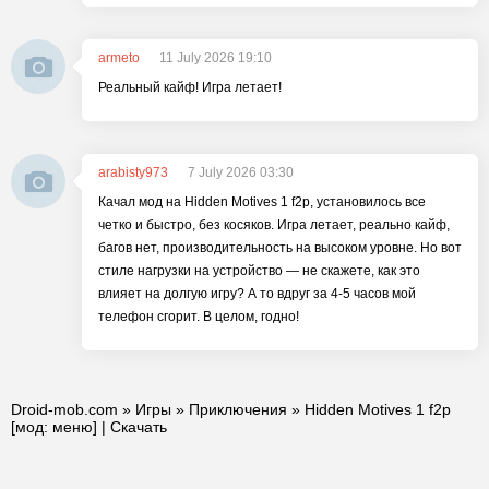
armeto
11 July 2026 19:10
Реальный кайф! Игра летает!
arabisty973
7 July 2026 03:30
Качал мод на Hidden Motives 1 f2p, установилось все
четко и быстро, без косяков. Игра летает, реально кайф,
багов нет, производительность на высоком уровне. Но вот
стиле нагрузки на устройство — не скажете, как это
влияет на долгую игру? А то вдруг за 4-5 часов мой
телефон сгорит. В целом, годно!
Droid-mob.com
»
Игры
»
Приключения
» Hidden Motives 1 f2p
[мод: меню] | Скачать