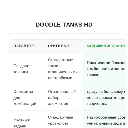
DOODLE TANKS HD
ПАРАМЕТР
ОРИГИНАЛ
МОДИФИЦИРОВАННА
Стандартные
Практически бесконе
Создание
танки с
комбинации и кастом
техники
ограниченными
танков
настройками
Элементы
Ограниченный
Доступ к большому к
для
набор
новых элементов для
комбинаций
элементов
творчества
Стандартные
Разнообразные уровн
Уровни и
уровни без
уникальными задача
задачи