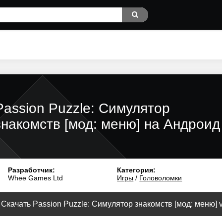
Passion Puzzle: Симулятор
знакомств [мод: меню] на Андроид
Разработчик:
Категория:
Whee Games Ltd
Игры
/
Головоломки
Скачать Passion Puzzle: Симулятор знакомств [мод: меню] v