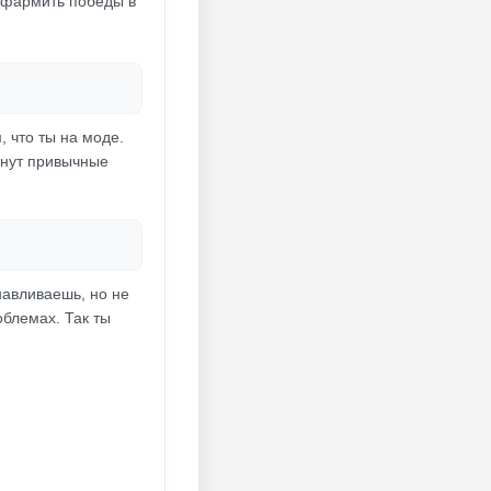
о фармить победы в
, что ты на моде.
енут привычные
навливаешь, но не
облемах. Так ты