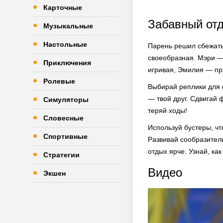
Карточные
Забавный от
Музыкальные
Настольные
Парень решил сбежать 
своеобразная. Мэри —
Приключения
игривая, Эмилия — пря
Ролевые
Выбирай реплики для 
— твой друг. Сдвигай
Симуляторы
теряй ходы!
Словесные
Используй бустеры, чт
Спортивные
Развивай сообразител
отдых ярче. Узнай, как
Стратегии
Видео
Экшен