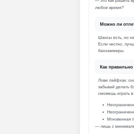
— это как рашить в
любое время?
Можно ли отлет
Шансы есть, но не
Если честно, луч
банхаммеры.
Как правильно 
Лови лайфхак: сн
забывай делать б
сможешь играть в
Неограничен
Неограниченн
Мгновенная 
— лишь с минимал