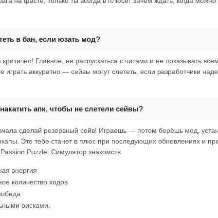
рага на фасте, только ты всегда в плюсе! Зачем ждать, когда можн
еть в бан, если юзать мод?
 критично! Главное, не распускаться с читами и не показывать всем
ше играть аккуратно — сейвы могут слететь, если разработчики над
накатить апк, чтобы не слетели сейвы?
ачала сделай резервный сейв! Играешь — потом берёшь мод, уста
экапы. Это тебе станет в плюс при последующих обновлениях и пр
 Passion Puzzle: Симулятор знакомств
ная энергия
ое количество ходов
победа
ьными рисками.