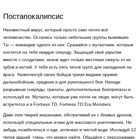
Постапокалипсис
Неизвестный вирус, который просто сжег почти всё
человечество. Остались только небольшие группы выживших.
Ты — командир одного из них. Сражайся с мутантами, которые
охотятся на тебя каждую секунду. Защищай своё укрытие
вместе с солдатами, иначе ждет только жестокая смерть от их
зубов и когтей. У тебя есть пять типов групп для нападения на
врага. Укомплектуй своих бойцов тремя видами оружия:
дальнобойным, средним и для рукопашного боя. Находи
разрывные снаряды, гранаты, дополнительные боеприпасы и
используй их. Мутанты, которые уже почти не люди, могут быть
встретятся и в Fortress TD, Fortress TD Era Monsters.
Дави этих тварей машинами, обстреливай их с боевых дронов,
используй специальные атаки для массового уничтожения. Не
забудь позаботиться о еде, аптечках и чистой воде. Исследуй 12
типов зданий, глянь, что можно найти. Общайся с персонажами,