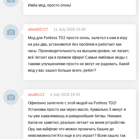
Имба мод, просто огонь!
allied05727
11 July 2026 23:40
Мод для Fortress TD2 просто огонь, залетел к нам в игру
на раз-два, установился без проблем и работает как
часы. Производительность на высшем уровне, не лагает,
всё летает как в прямом эфире! Самые имбовые моды с
такими улучшениями просто не могут не радовать. Какой
мод у вас зашел больше всего, ребят?
asutik123
4 July 2026 16:50
Офигенно залетело с этой модой на Fortress TD2!
Установка просто как через масло, буквально 5 минут и
ты уже наваливаешь в шикарнейшие битвы. Никаких
багов не заметил, реально летает на моем устройстве.
Ору, как кайфово что можно прокачать башни до
невозможности! Кто еще в это играет? Всем зашло так