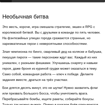
Необычная битва
Это жесть, короче, игра смешала стратегию, экшен и RPG с
королевской битвой. Вы с друзьями в команде по пять человек.
На фэнтезийных улицах города сражаются странные, но
харизматичные герои с невероятными способностями.
Злая чемпионка по бинго, сварливый дед на коляске и бабушка,
пекущая пироги — такие персонажи ждут вас. Каждый из них
уникален, с разными фишками. Улучшаешь снарягу и навыки
героя, даже броня из куриной грудки может оказаться в тему.
Само собой, командная работа — ключ к победе. Делаете
задания вместе, драться на трёх участках.
Бои длятся десять минут, это не шутки! Нужно захватить флаг
или призвать Большого Босса, чтобы уничтожить врага.
Перебрасывайте бомбы, ищите ракеты, собирайте бонусы.
Только так можно выжить. Прямо в разгаре боёв открываются