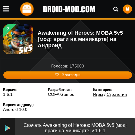
4.2
Awakening of Heroes: MOBA 5v5
[мод: враги на миникарте] на
Андроид
Голосов: 175000
В закладки
Версия:
Разработчик:
Категория:
1.6.1
COFA Games
Игры
/
Стратегии
Версия андроид:
Android 10.0
Скачать Awakening of Heroes: MOBA 5v5 [мод:
враги на миникарте] v.1.6.1