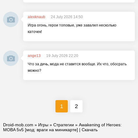
alexknaub
24 July 2026 14:50
Игра огонь, герои топовые, уже завалил несколько
каточек!
ange13
19 July 2026 22:20
Что за дичь, мода не ставится вообще. Их что, обосрать
можно?
1
2
Droid-mob.com
»
Игры
»
Стратегии
» Awakening of Heroes:
MOBA 5v5 [мод: враги на миникарте] | Скачать