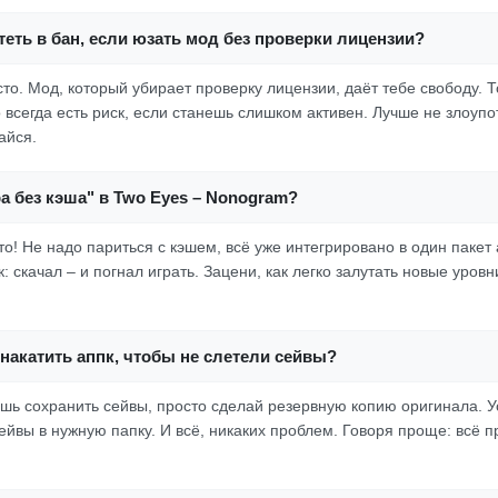
еть в бан, если юзать мод без проверки лицензии?
осто. Мод, который убирает проверку лицензии, даёт тебе свободу. 
о всегда есть риск, если станешь слишком активен. Лучше не злоуп
айся.
ра без кэша" в Two Eyes – Nonogram?
о! Не надо париться с кэшем, всё уже интегрировано в один пакет
: скачал – и погнал играть. Зацени, как легко залутать новые уров
накатить аппк, чтобы не слетели сейвы?
ешь сохранить сейвы, просто сделай резервную копию оригинала. У
йвы в нужную папку. И всё, никаких проблем. Говоря проще: всё п