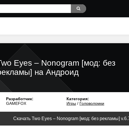
Two Eyes – Nonogram [мод: без
рекламы] на Андроид
Разработчик:
Категория:
GAMEFOX
Игры
/
Головоломки
Скачать Two Eyes – Nonogram [мод: без рекламы] v.6.