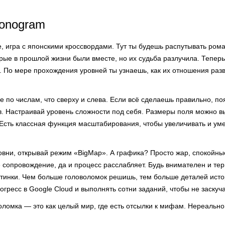
Nonogram
е, игра с японскими кроссвордами. Тут ты будешь распутывать ром
рые в прошлой жизни были вместе, но их судьба разлучила. Теперь,
. По мере прохождения уровней ты узнаешь, как их отношения раз
е по числам, что сверху и слева. Если всё сделаешь правильно, по
. Настраивай уровень сложности под себя. Размеры поля можно вы
. Есть классная функция масштабирования, чтобы увеличивать и у
вни, открывай режим «BigMap». А графика? Просто жар, спокойные
 сопровождение, да и процесс расслабляет. Будь внимателен и тер
ртинки. Чем больше головоломок решишь, тем больше деталей исто
гресс в Google Cloud и выполнять сотни заданий, чтобы не заскуча
оломка — это как целый мир, где есть отсылки к мифам. Нереально