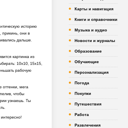
Карты и навигация
Книги и справочники
антическую историю
Музыка и аудио
 прикинь, они в
вивались дальше.
Новости и журналы
Образование
явится картинка из
Обучающие
бирать: 10х10, 15х15,
меньшать рабочую
Персонализация
Погода
 оттенки, мега
Покупки
пелив, чтобы
рии узнаешь. Ты
Путешествия
ть.
Работа
 интересно!
Развлечения