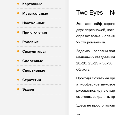
Карточные
Two Eyes – 
Музыкальные
Настольные
Это ваще кайф, короч
двух персонажей, кото
Приключения
образах волка и оленя
Ролевые
Чисто романтика.
Задачка – заполни пол
Симуляторы
маленьких квадратиков
Словесные
20х20, 25х25 и 30х30
область.
Спортивные
Проходи сюжетные уро
Стратегии
атмосферное звуковое
Экшен
рисовались крутые ка
сможешь сохранять про
Здесь не просто голов