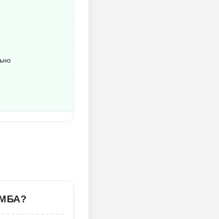
льно
ИМБА?