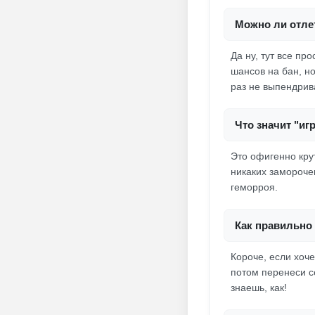
Можно ли отлет
Да ну, тут все пр
шансов на бан, н
раз не выпендрив
Что значит "иг
Это офигенно крут
никаких заморочек
геморроя.
Как правильно 
Короче, если хоч
потом перенеси се
знаешь, как!