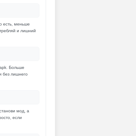
То есть, меньше
отребляй и лишний
 apk. Больше
ни без лишнего
станови мод, а
росто, если