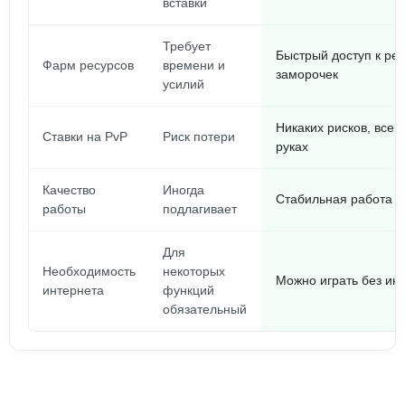
вставки
Требует
Быстрый доступ к ре
Фарм ресурсов
времени и
заморочек
усилий
Никаких рисков, всег
Ставки на PvP
Риск потери
руках
Качество
Иногда
Стабильная работа б
работы
подлагивает
Для
Необходимость
некоторых
Можно играть без ин
интернета
функций
обязательный