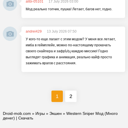
alibi-05101
17 July 2026 03:00
Мод реально топчик, пушка! Летает, багов нет, годно.
andrei429
13 July 2026 07:50
У кого-то еще лагает с этим модом? У меня все летает,
имба в геймплейе, можно по-настоящему прокачать
своего снайпера и зафрնել каждую миссию! Годно
выглядят графика и анимация, реально кайф просто
зажимать врагов с расстояния.
1
2
Droid-mob.com
»
Игры
»
Экшен
» Western Sniper Мод (Много
денег) | Скачать