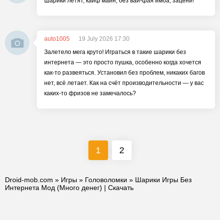
Шарики летят, кайф майн, без вай-фая имба, зацени!
auto1005
19 July 2026 17:30
Залетело мега круто! Играться в такие шарики без
интернета — это просто пушка, особенно когда хочется
как-то развеяться. Установил без проблем, никаких багов
нет, всё летает. Как на счёт производительности — у вас
каких-то фризов не замечалось?
1
2
Droid-mob.com
»
Игры
»
Головоломки
» Шарики Игры Без
Интернета Мод (Много денег) | Скачать