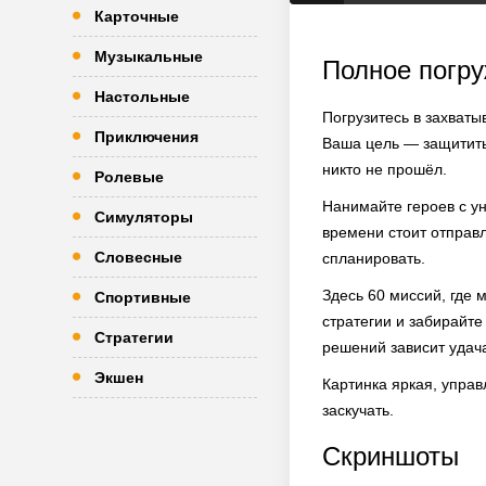
Карточные
Музыкальные
Полное погру
Настольные
Погрузитесь в захваты
Приключения
Ваша цель — защитить 
никто не прошёл.
Ролевые
Нанимайте героев с ун
Симуляторы
времени стоит отправл
Словесные
спланировать.
Здесь 60 миссий, где 
Спортивные
стратегии и забирайте
Стратегии
решений зависит удач
Экшен
Картинка яркая, упра
заскучать.
Скриншоты