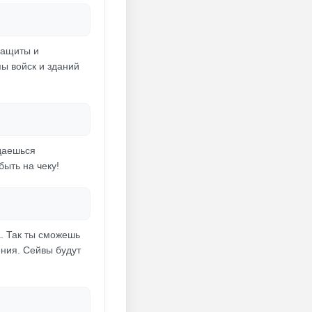
защиты и
ы войск и зданий
ждаешься
ыть на чеку!
. Так ты сможешь
ения. Сейвы будут