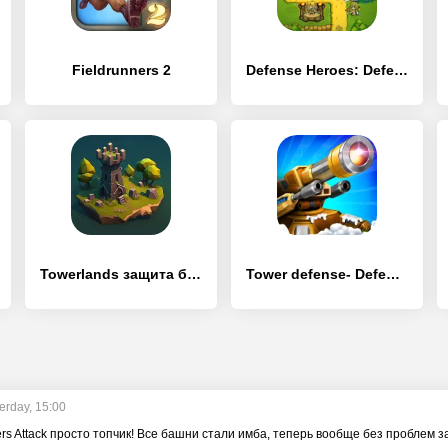
Fieldrunners 2
Defense Heroes: Defender War Tower Defense
Towerlands защита башни и базы
Tower defense- Defense Legend
erday, 15:00
ers Attack просто топчик! Все башни стали имба, теперь вообще без проблем 