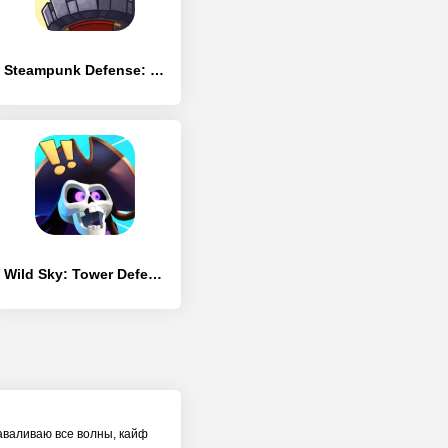
Steampunk Defense: Tower Defense
Wild Sky: Tower Defense TD
заваливаю все волны, кайф