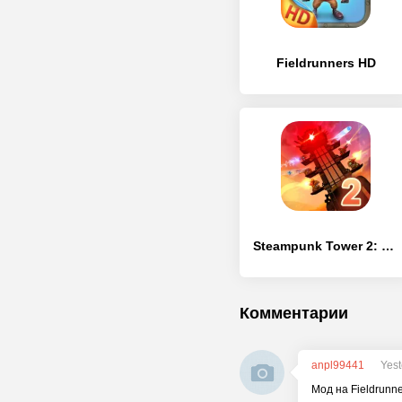
Fieldrunners HD
Steampunk Tower 2: The One Tower Defense Strategy
Комментарии
anpl99441
Yest
Мод на Fieldrunn