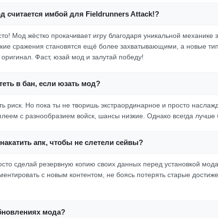
д считается имбой для Fieldrunners Attack!?
осто! Мод жёстко прокачивает игру благодаря уникальной механике 
ские сражения становятся ещё более захватывающими, а новые тип
оригинал. Фаст, юзай мод и залутай победу!
еть в бан, если юзать мод?
сть риск. Но пока ты не творишь экстраординарное и просто насла
леем с разнообразием войск, шансы низкие. Однако всегда лучше б
накатить апк, чтобы не слетели сейвы?
сто сделай резервную копию своих данных перед установкой мода
ментировать с новым контентом, не боясь потерять старые достиж
обновлениях мода?