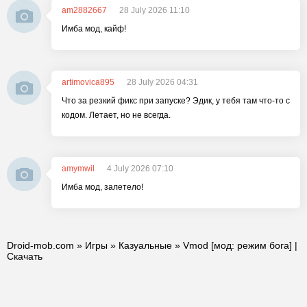
am2882667
28 July 2026 11:10
Имба мод, кайф!
artimovica895
28 July 2026 04:31
Что за резкий фикс при запуске? Эдик, у тебя там что-то с
кодом. Летает, но не всегда.
amymwil
4 July 2026 07:10
Имба мод, залетело!
Droid-mob.com
»
Игры
»
Казуальные
» Vmod [мод: режим бога] |
Скачать