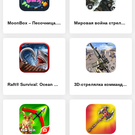
MoonBox – Песочница. Симулятор битвы зомби!
Мировая война стрелялка
Raft® Survival: Ocean Nomad
3D-стрелялка коммандос