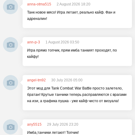
anna-otma515
2 August 2026 18:20
Танк новое мясо! Игра летает, реально кайф. Фан и
адреналин!
ann-p-3
1 August 2026 03:50
Игра прямо топчик, прям имба танкият проходят, по
кайфу!
angel-tm92
30 July 2026 05:00
Этот мод для Tank Combat: War Battle просто залетело,
братан! Крутые танчики теперь расправляются с врагами
на изи, а графика пушка - уже кайф чисто от визуала!
any5515
29 July 2026 23:20
Имба,танчики летают! Топчик!