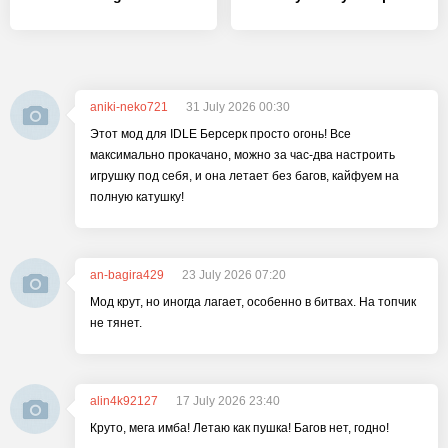
aniki-neko721
31 July 2026 00:30
Этот мод для IDLE Берсерк просто огонь! Все
максимально прокачано, можно за час-два настроить
игрушку под себя, и она летает без багов, кайфуем на
полную катушку!
an-bagira429
23 July 2026 07:20
Мод крут, но иногда лагает, особенно в битвах. На топчик
не тянет.
alin4k92127
17 July 2026 23:40
Круто, мега имба! Летаю как пушка! Багов нет, годно!