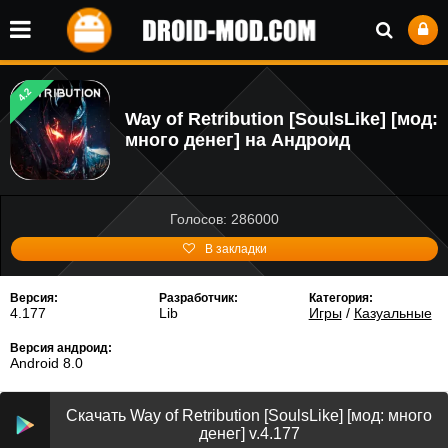
4.2
Way of Retribution [SoulsLike] [мод:
много денег] на Андроид
Голосов: 286000
В закладки
Версия:
Разработчик:
Категория:
4.177
Lib
Игры
/
Казуальные
Версия андроид:
Android 8.0
Скачать Way of Retribution [SoulsLike] [мод: много
денег] v.4.177