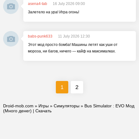
asena4-tab
16 July 2026 09:00
Залетело на ура! Игра огонь!
babs-punk633
11 July 2026 12:30
Этот мод просто бомба! Машины летят как уши от
мороза, ни багов, ничего — кайф на максималках.
1
2
Droid-mob.com
»
Игры
»
Симуляторы
» Bus Simulator : EVO Мод
(Много денег) | Скачать