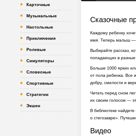
Карточные
Музыкальные
Сказочные п
Настольные
Каждому ребенку хочет
Приключения
имя. Теперь малыш — 
Ролевые
Выбирайте рассказ, ко
попадающих в разные 
Симуляторы
Больше 1000 ярких ил
Словесные
от пола ребенка. Все 
добру, смелости и вере
Спортивные
Читать перед сном лег
Стратегии
их своим голосом — э
Экшен
В библиотеке найдете 
о стегозавре». Путеш
Видео