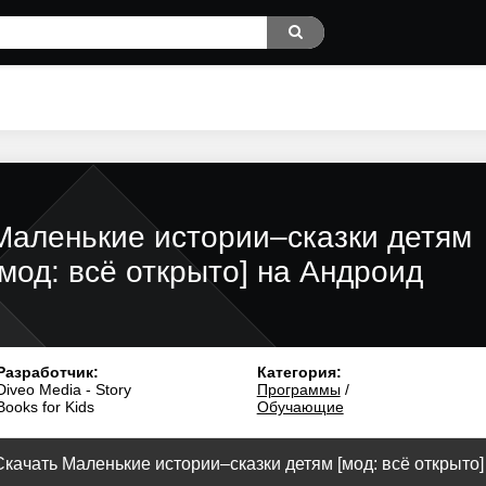
Маленькие истории–сказки детям
[мод: всё открыто] на Андроид
Разработчик:
Категория:
Diveo Media - Story
Программы
/
Books for Kids
Обучающие
Скачать Маленькие истории–сказки детям [мод: всё открыто] 