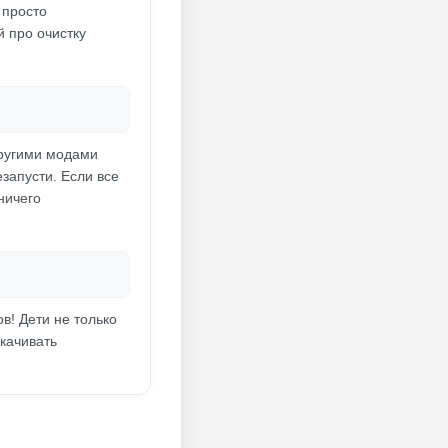
 просто
й про очистку
другими модами
езапусти. Если все
ничего
в! Дети не только
окачивать