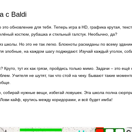
 с Baldi
о это обновление для тебя. Теперь игра в HD, графика крутая, текст
елёный костюм, рубашка и стильный галстук. Необычно, да?
из школы. Но это не так легко. Блокноты раскиданы по всему здани
ля злобные, на каждом шагу поджидают. Изучай каждый уголок, со
 Круто, тут их как грязи, пройдись только мимо. Задачи – это ещ
блем. Учителя не шутят, так что стой на чеку. Бывают такие момент
ообще.
, собирай нужные вещи, избегай ловушек. Эта школа полна сюрпри
. Лови кайф, крутись между коридорами, и всё будет имба!