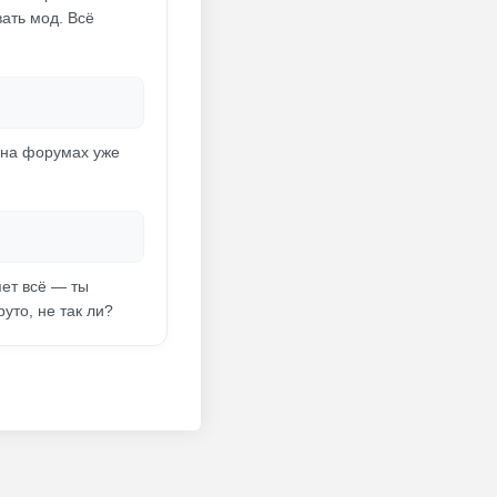
ать мод. Всё
 на форумах уже
яет всё — ты
уто, не так ли?