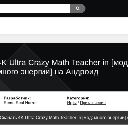
4K Ultra Crazy Math Teacher in [мод
много энергии] на Андроид
Разработчик:
Категория:
Remo Real Horror
Игры
/
Приключения
Скачать 4K Ultra Crazy Math Teacher in [мод: много энергии] v