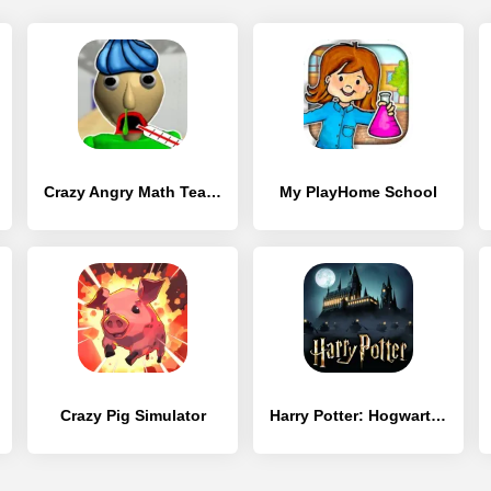
Crazy Angry Math Teacher Is Sickhard
My PlayHome School
Crazy Pig Simulator
Harry Potter: Hogwarts Mystery