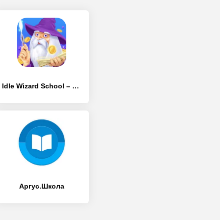
Idle Wizard School – Ассамблея Волшебников
Аргус.Школа