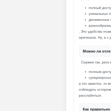
полный досту
уникальных 
динамичные 
разнообразн
. Это удобство поз
оригинала. Ну, а 
Можно ли отлет
Скажем так, риск 
полным досту
суперперсон
и это заметно, то 
соблюдать осторожн
расслабиться.
Как правильно 