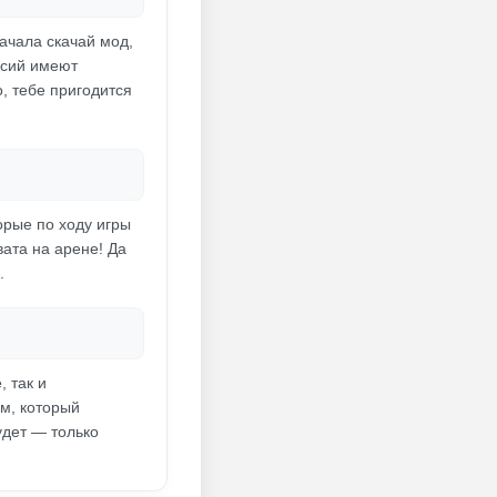
начала скачай мод,
рсий имеют
о, тебе пригодится
орые по ходу игры
ата на арене! Да
.
 так и
м, который
удет — только