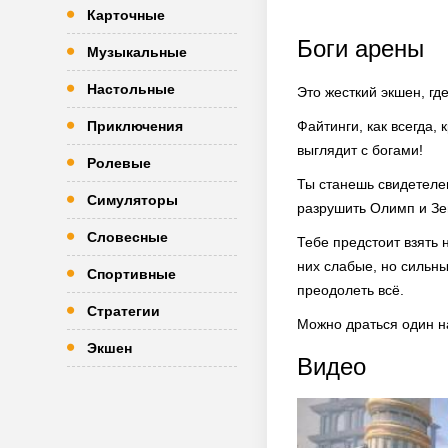
Карточные
Боги арены
Музыкальные
Настольные
Это жесткий экшен, гд
Приключения
Файтинги, как всегда,
выглядит с богами!
Ролевые
Ты станешь свидетелем
Симуляторы
разрушить Олимп и Зе
Словесные
Тебе предстоит взять
них слабые, но сильны
Спортивные
преодолеть всё.
Стратегии
Можно драться один на
Экшен
Видео