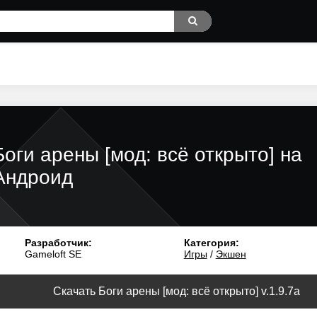
Боги арены [мод: всё открыто] на
Андроид
Разработчик:
Категория:
Gameloft SE
Игры
/
Экшен
Скачать Боги арены [мод: всё открыто] v.1.9.7a