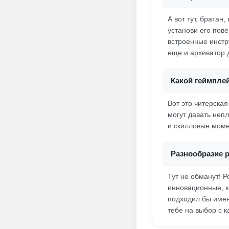
А вот тут, братан
установи его пов
встроенные инстру
еще и архиватор 
Какой геймпле
Вот это читерска
могут давать неп
и скилловые моме
Разнообразие 
Тут не обманут! Р
инновационные, к
подходил бы имен
тебе на выбор с к