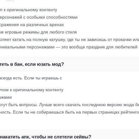
п к оригинальному контенту
персонажей с особыми способностями
сражения на различных аренах
ые игровые режимы для любого стиля
воляет катать на полную катушку, где ты не зависишь от прокачки и
с уникальными персонажами — это вообще праздник для любителей 
еть в бан, если юзать мод?
всегда есть. Если ты играешь с
пом к оригинальному контенту
ажами
могут быть вопросы. Лучше всего скачать последнюю версию мода б
ость. Если ты не собираешься быть на первых страницах рейтинго
накатить апк, чтобы не слетели сейвы?