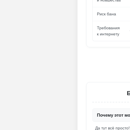
и новшества
Риск бана
Требования
к интернету
Почему этот м
Да тут всё просто