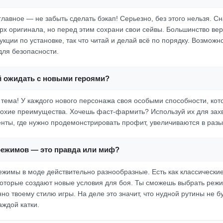
, главное — не забыть сделать бэкап! Серьезно, без этого нельзя. С
ерх оригинала, но перед этим сохрани свои сейвы. Большинство ве
кции по установке, так что читай и делай всё по порядку. Возможн
для безопасности.
й ожидать с новыми героями?
я тема! У каждого нового персонажа своя особыми способности, кот
лохие преимущества. Хочешь фаст-фармить? Используй их для захв
нты, где нужно продемонстрировать профит, увеличиваются в разы
режимов — это правда или миф?
ежимы в моде действительно разнообразные. Есть как классические,
оторые создают новые условия для боя. Ты сможешь выбрать режи
но твоему стилю игры. На деле это значит, что нудной рутины не б
аждой катки.