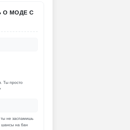
Ь О МОДЕ С
. Ты просто
?
и ты не заспамишь
о шансы на бан