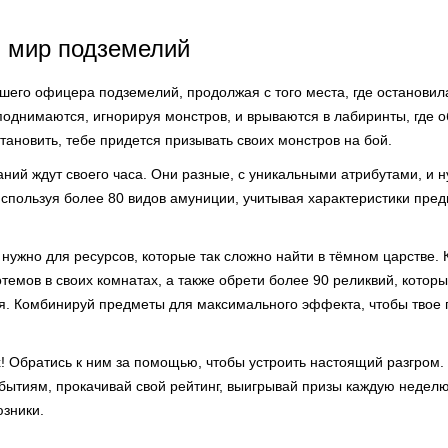
в мир подземелий
ршего офицера подземелий, продолжая с того места, где останови
поднимаются, игнорируя монстров, и врываются в лабиринты, где 
тановить, тебе придется призывать своих монстров на бой.
ний ждут своего часа. Они разные, с уникальными атрибутами, и 
используя более 80 видов амуниции, учитывая характеристики пре
нужно для ресурсов, которые так сложно найти в тёмном царстве. К
темов в своих комнатах, а также обрети более 90 реликвий, котор
. Комбинируй предметы для максимального эффекта, чтобы твое 
х! Обратись к ним за помощью, чтобы устроить настоящий разгром.
бытиям, прокачивай свой рейтинг, выигрывай призы каждую неделю.
юзники.