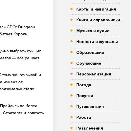
Карты и навигация
Книги и справочники
лась CDO: Dungeon
Музыка и аудио
обитает Король
Новости и журналы
нужно выбрать лучших.
Образование
дметов — все решает
Обучающие
Персонализация
 тому же, открывай и
ые изменяют
Погода
подземелье стало
Покупки
 Пройдись по более
Путешествия
 Стратегия и ловкость
Работа
Развлечения