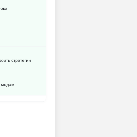
рока
роить стратегии
о модам