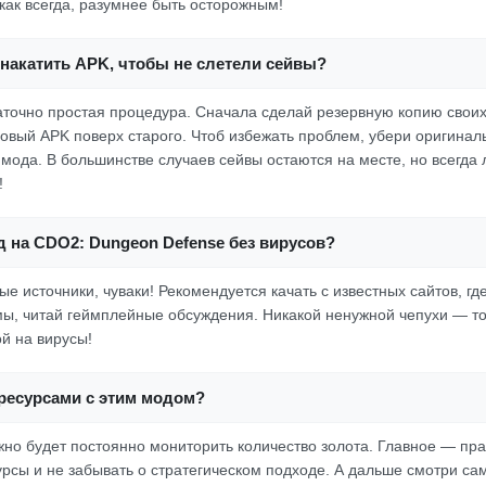
как всегда, разумнее быть осторожным!
накатить APK, чтобы не слетели сейвы?
аточно простая процедура. Сначала сделай резервную копию своих
новый APK поверх старого. Чтоб избежать проблем, убери оригина
 мода. В большинстве случаев сейвы остаются на месте, но всегда
!
д на CDO2: Dungeon Defense без вирусов?
 источники, чуваки! Рекомендуется качать с известных сайтов, где
ы, читай геймплейные обсуждения. Никакой ненужной чепухи — т
ой на вирусы!
 ресурсами с этим модом?
ужно будет постоянно мониторить количество золота. Главное — пр
урсы и не забывать о стратегическом подходе. А дальше смотри с