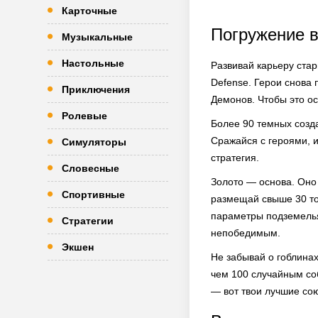
Карточные
Погружение 
Музыкальные
Настольные
Развивай карьеру ста
Defense. Герои снова 
Приключения
Демонов. Чтобы это ос
Ролевые
Более 90 темных созда
Сражайся с героями, 
Симуляторы
стратегия.
Словесные
Золото — основа. Оно 
Спортивные
размещай свыше 30 то
параметры подземелья
Стратегии
непобедимым.
Экшен
Не забывай о гоблина
чем 100 случайным со
— вот твои лучшие со