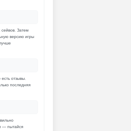
 сейвов. Затем
льную версию игры
 лучше
 есть отзывы.
олько последняя
авильно
ам — пытайся