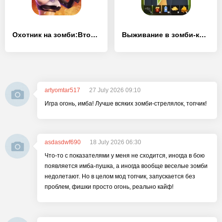
Охотник на зомби:Вторжение
Выживание в зомби-крафте
artyomtar517
27 July 2026 09:10
Игра огонь, имба! Лучше всяких зомби-стрелялок, топчик!
asdasdwf690
18 July 2026 06:30
Что-то с показателями у меня не сходится, иногда в бою
появляется имба-пушка, а иногда вообще веселые зомби
недолетают. Но в целом мод топчик, запускается без
проблем, фишки просто огонь, реально кайф!