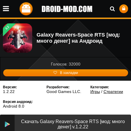
3.2
Galaxy Reavers-Space RTS [мод:
много денег] на Андроид
Голосов: 32000
В закладки
Версия:
Разработчик:
Категория:
1.2.22
Good Games LLC.
Игры
/
Стратегии
Версия андроид:
Android 8.0
Скачать Galaxy Reavers-Space RTS [мод: много
денег] v.1.2.22