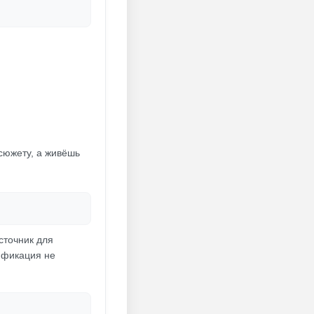
 сюжету, а живёшь
сточник для
ификация не