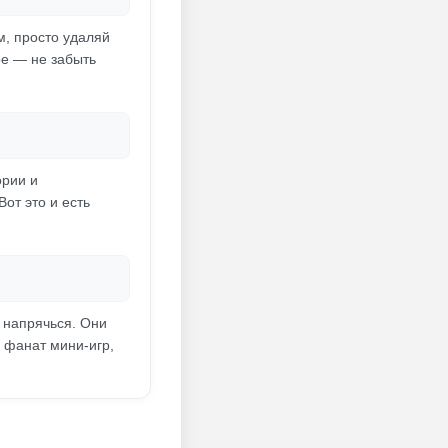
м, просто удаляй
ое — не забыть
ории и
от это и есть
 напрячься. Они
ы фанат мини-игр,