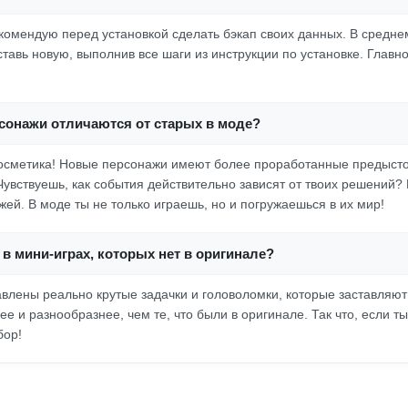
екомендую перед установкой сделать бэкап своих данных. В средне
ставь новую, выполнив все шаги из инструкции по установке. Главн
сонажи отличаются от старых в моде?
косметика! Новые персонажи имеют более проработанные предыст
увствуешь, как события действительно зависят от твоих решений? В
ей. В моде ты не только играешь, но и погружаешься в их мир!
в мини-играх, которых нет в оригинале?
авлены реально крутые задачки и головоломки, которые заставляют
е и разнообразнее, чем те, что были в оригинале. Так что, если т
бор!