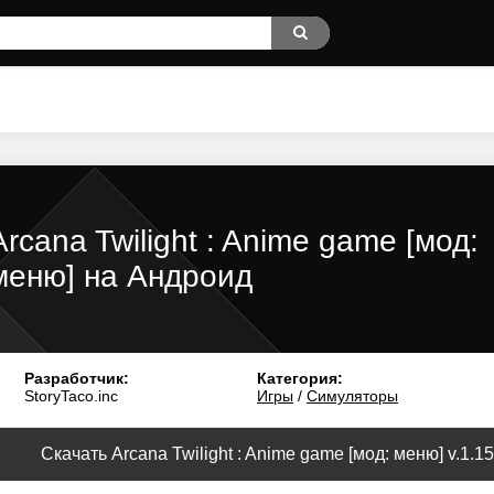
Arcana Twilight : Anime game [мод:
меню] на Андроид
Разработчик:
Категория:
StoryTaco.inc
Игры
/
Симуляторы
Скачать Arcana Twilight : Anime game [мод: меню] v.1.15