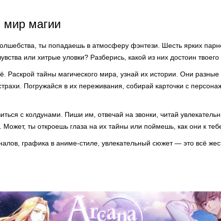
 мир магии
олшебства, ты попадаешь в атмосферу фэнтези. Шесть ярких парне
увства или хитрые уловки? Разберись, какой из них достоин твоего
ё. Раскрой тайны магического мира, узнай их истории. Они разные 
страхи. Погружайся в их переживания, собирай карточки с персона
иться с колдунами. Пиши им, отвечай на звонки, читай увлекатель
 Может, ты откроешь глаза на их тайны или поймешь, как они к теб
алов, графика в аниме-стиле, увлекательный сюжет — это всё жест