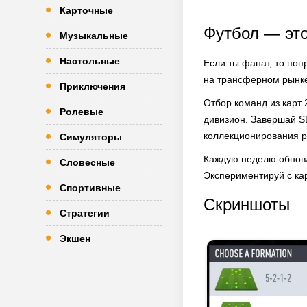
Карточные
Футбол — это
Музыкальные
Настольные
Если ты фанат, то по
на трансферном рынке
Приключения
Отбор команд из карт 
Ролевые
дивизион. Завершай SB
коллекционирования р
Симуляторы
Каждую неделю обновл
Словесные
Экспериментируй с ка
Спортивные
Скриншоты
Стратегии
Экшен