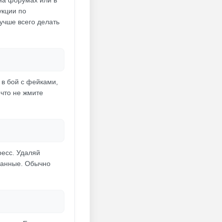
на форумах или в
укции по
учше всего делать
 в бой с фейками,
 что не жмите
ресс. Удаляй
 данные. Обычно