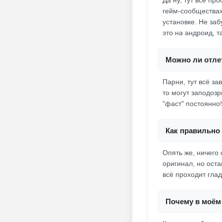
Да ну, тут всё п
гейм-сообществах
установке. Не за
это на андроид, 
Можно ли отлет
Парни, тут всё за
то могут заподозр
"фаст" постоянно!
Как правильно 
Опять же, ничего 
оригинал, но ост
всё проходит глад
Почему в моём