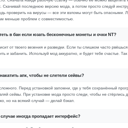
росто. Сначала найди рабочую ссылку — обычно её можно выцепить 
. Скачивай последнюю версию мода, а потом просто следуй инстр
будь проверить на вирусы — все эти взломы могут быть опасными. Л
там меньше проблем с совместимостью.
еть в бан если юзать бесконечные монеты и очки NT?
висит от твоего везения и разведки. Если ты слишком часто рвёшься
ить и забанить. Используй мод аккуратно, и будет тебе счастье. Так
накатить апк, чтобы не слетели сейвы?
сложного. Перед установкой запомни, где у тебя сохранённый прог
авляй сейвы. При установке мода просто следи, чтобы не стёрлись
ко, но на всякий случай — делай бэкап.
 случае иногда пропадает интерфейс?