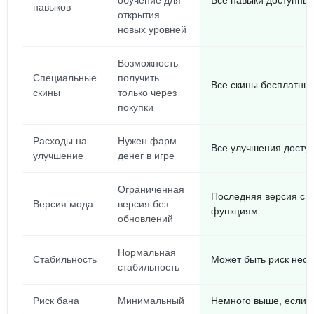
обучение для
Все навыки доступны 
навыков
открытия
новых уровней
Возможность
Специальные
получить
Все скины бесплатны
скины
только через
покупки
Расходы на
Нужен фарм
Все улучшения доступ
улучшение
денег в игре
Ограниченная
Последняя версия с д
Версия мода
версия без
функциям
обновлений
Нормальная
Стабильность
Может быть риск нест
стабильность
Риск бана
Минимальный
Немного выше, если 