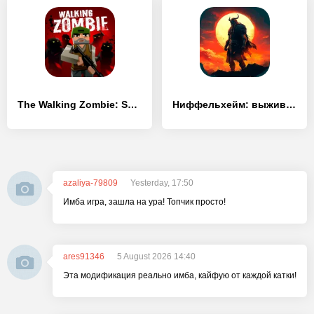
The Walking Zombie: Shooter
Ниффельхейм: выживание викинга
azaliya-79809
Yesterday, 17:50
Имба игра, зашла на ура! Топчик просто!
ares91346
5 August 2026 14:40
Эта модификация реально имба, кайфую от каждой катки!