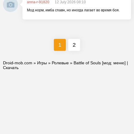
anna-r-91820
12 July 2026 08:10
Мод норм, имба спавн, но иногда лагает во время боя.
1
2
Droid-mob.com
»
Игры
»
Ролевые
» Battle of Souls [мод: меню] |
Скачать