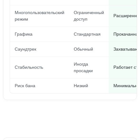
Многопользовательский
Ограниченный
Расширенные
режим
доступ
Графика
Стандартная
Прокачанная
Саундтрек
Обычный
Захватывающ
Иногда
Стабильность
Работает ст
просадки
Риск бана
Низкий
Минимальны