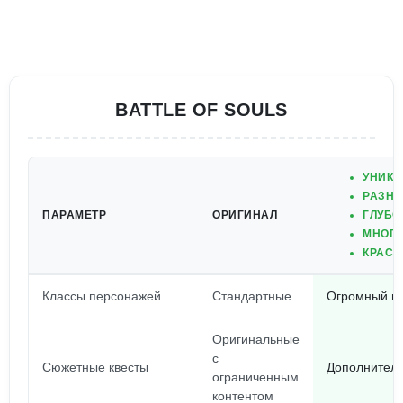
BATTLE OF SOULS
УНИКА
РАЗНО
ПАРАМЕТР
ОРИГИНАЛ
ГЛУБО
МНОГО
КРАСО
Классы персонажей
Стандартные
Огромный вы
Оригинальные
с
Сюжетные квесты
Дополнитель
ограниченным
контентом