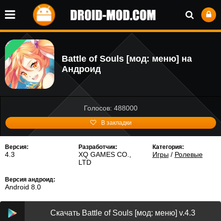
Battle of Souls [мод: меню] на
Андроид
Голосов: 488000
В закладки
Версия:
Разработчик:
Категория:
4.3
XQ GAMES CO.,
Игры
/
Ролевые
LTD
Версия андроид:
Android 8.0
Скачать Battle of Souls [мод: меню] v.4.3