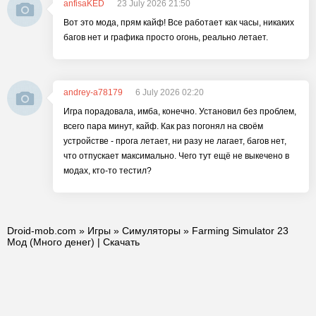
anfisaKED
23 July 2026 21:50
Вот это мода, прям кайф! Все работает как часы, никаких
багов нет и графика просто огонь, реально летает.
andrey-a78179
6 July 2026 02:20
Игра порадовала, имба, конечно. Установил без проблем,
всего пара минут, кайф. Как раз погонял на своём
устройстве - прога летает, ни разу не лагает, багов нет,
что отпускает максимально. Чего тут ещё не выкечено в
модах, кто-то тестил?
Droid-mob.com
»
Игры
»
Симуляторы
» Farming Simulator 23
Мод (Много денег) | Скачать