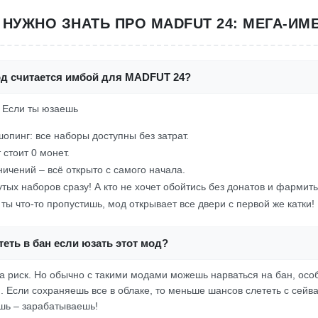
О НУЖНО ЗНАТЬ ПРО MADFUT 24: МЕГА-ИМ
од считается имбой для MADFUT 24?
! Если ты юзаешь
опинг: все наборы доступны без затрат.
 стоит 0 монет.
ничений – всё открыто с самого начала.
крутых наборов сразу! А кто не хочет обойтись без донатов и фармит
 ты что-то пропустишь, мод открывает все двери с первой же катки!
еть в бан если юзать этот мод?
да риск. Но обычно с такими модами можешь нарваться на бан, осо
 Если сохраняешь все в облаке, то меньше шансов слететь с сейвам
ешь – зарабатываешь!