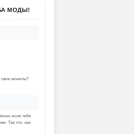
БА МОДЫ!
ь свои монеты?
бенно если тебя
и. Так что, как