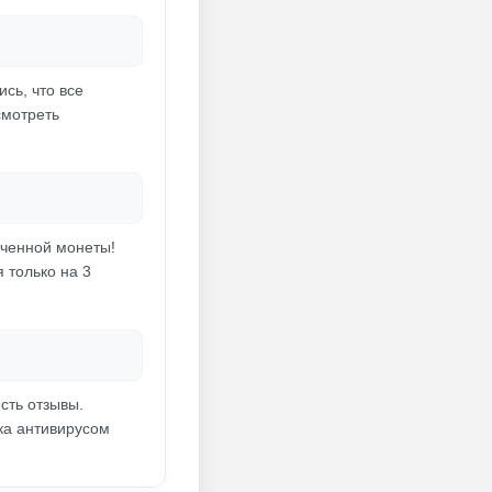
сь, что все
смотреть
аченной монеты!
 только на 3
сть отзывы.
рка антивирусом