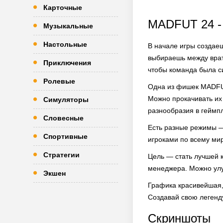
Карточные
MADFUT 24 -
Музыкальные
Настольные
В начале игры создаеш
выбираешь между врат
Приключения
чтобы команда была с
Ролевые
Одна из фишек MADFUT
Можно прокачивать их 
Симуляторы
разнообразия в геймп
Словесные
Есть разные режимы —
Спортивные
игроками по всему мир
Стратегии
Цель — стать лучшей к
менеджера. Можно улу
Экшен
Графика красивейшая
Создавай свою легенду
Скриншоты