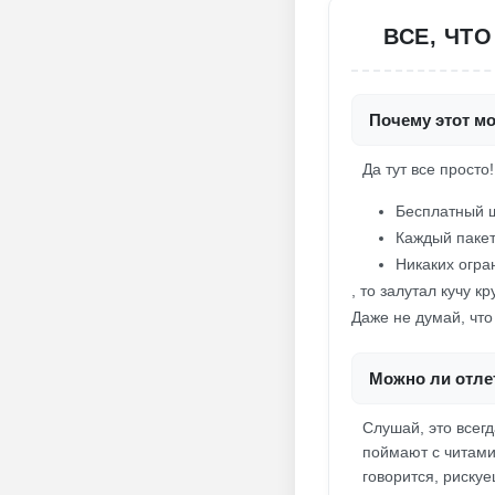
ВСЕ, ЧТ
Почему этот м
Да тут все просто
Бесплатный ш
Каждый пакет
Никаких огра
, то залутал кучу 
Даже не думай, что
Можно ли отлет
Слушай, это всег
поймают с читами.
говорится, риску