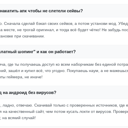
накатить апк чтобы не слетели сейвы?
о. Сначала сделай бэкап своих сейвов, а потом установи мод. Убеди
 месте, не трогай оригинал, и тогда всё будет чётко! Не забудь по
тановке при скачивании.
платный шопинг" и как он работает?
ча, где ты получаешь доступ ко всем наборчикам без единой потр
ий, зашёл и купил всё, что угодно. Покупаешь наум, а не мажешься
чты геймера, не иначе!
д на андроид без вирусов?
, ладно, отвечаю. Скачивай только с проверенных источников, где е
 на качественный сайт, чем потом кусать локти от вирусов. Прове
 на всякий случай!