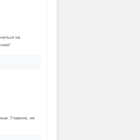
очиться на
снее!
ные. Главное, не