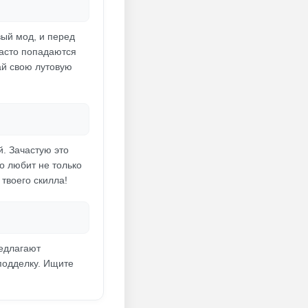
вый мод, и перед
часто попадаются
ай свою лутовую
й. Зачастую это
то любит не только
твоего скилла!
редлагают
подделку. Ищите