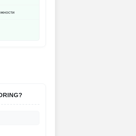
ожности
ORING?