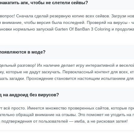
накатить апк, чтобы не слетели сейвы?
 вопрос! Сначала сделай резервную копию всех сейвов. Загрузи но
и внимание, чтобы версия была последней. Проверяй на вирусы - 
ановки нормально запускай Garten Of BanBan 3 Coloring и продолж
 появляются в моде?
дельный разговор! Их наличие делает игру интерактивной и весело
ку, которые не дадут заскучать. Первоклассный контент для всех, к
шать загадки. Прохождение становится настоящим испытанием для 
д на андроид без вирусов?
ут всё просто. Имеется множество проверенных сайтов, которые п
ательно обращай внимание на отзывы. Это поможет не угодить на 
ть подтверждения от пользователей — имба, а не рисковая затея!