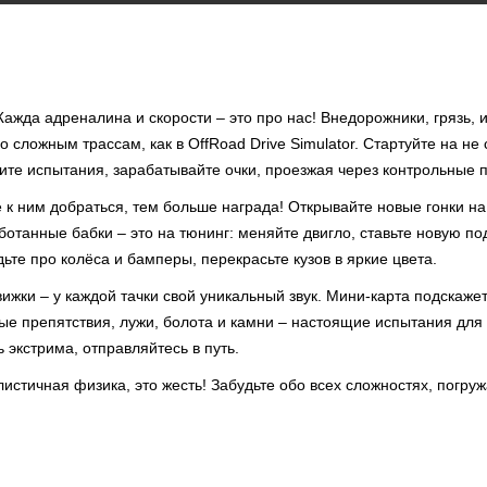
ажда адреналина и скорости – это про нас! Внедорожники, грязь, 
о сложным трассам, как в OffRoad Drive Simulator. Стартуйте на не 
ите испытания, зарабатывайте очки, проезжая через контрольные п
 к ним добраться, тем больше награда! Открывайте новые гонки на
отанные бабки – это на тюнинг: меняйте двигло, ставьте новую по
ьте про колёса и бамперы, перекрасьте кузов в яркие цвета.
вижки – у каждой тачки свой уникальный звук. Мини-карта подскажет
ые препятствия, лужи, болота и камни – настоящие испытания дл
ь экстрима, отправляйтесь в путь.
стичная физика, это жесть! Забудьте обо всех сложностях, погруж