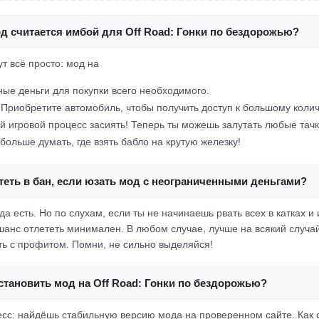
д считается имбой для Off Road: Гонки по бездорожью?
ут всё просто: мод на
ые деньги для покупки всего необходимого.
Приобретите автомобиль, чтобы получить доступ к большому колич
ой игровой процесс засиять! Теперь ты можешь залутать любые тачк
больше думать, где взять бабло на крутую железку!
еть в бан, если юзать мод с неограниченными деньгами?
да есть. Но по слухам, если ты не начинаешь рвать всех в катках и
 шанс отлететь минимален. В любом случае, лучше на всякий случа
ть с профитом. Помни, не сильно выделяйся!
установить мод на Off Road: Гонки по бездорожью?
есс: найдёшь стабильную версию мода на проверенном сайте. Как с