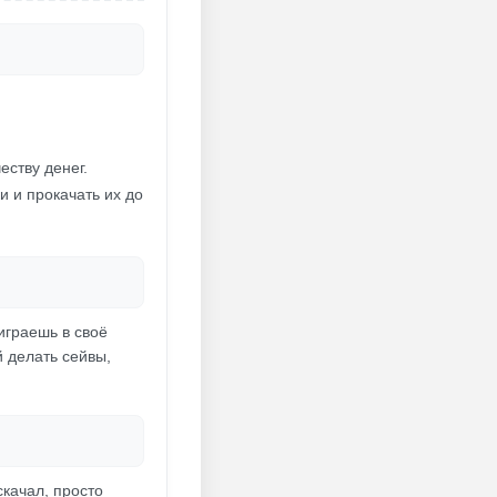
еству денег.
и и прокачать их до
 играешь в своё
й делать сейвы,
качал, просто