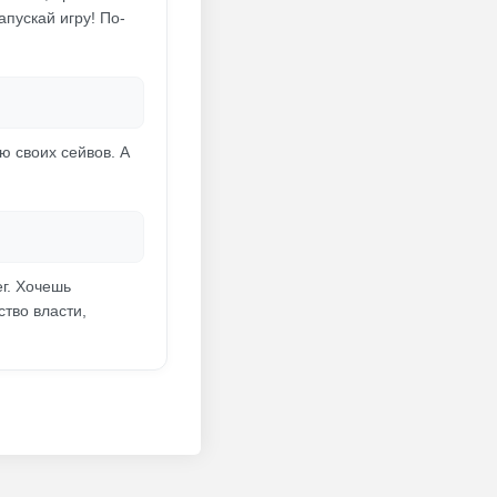
апускай игру! По-
ю своих сейвов. А
ег. Хочешь
ство власти,