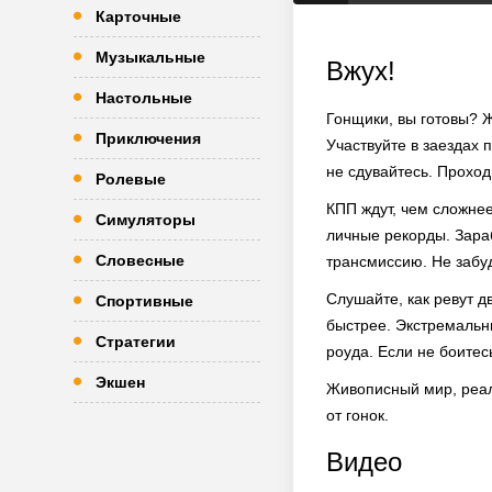
Карточные
Музыкальные
Вжух!
Настольные
Гонщики, вы готовы? Ж
Приключения
Участвуйте в заездах п
не сдувайтесь. Проход
Ролевые
КПП ждут, чем сложнее
Симуляторы
личные рекорды. Зараб
Словесные
трансмиссию. Не забуд
Слушайте, как ревут д
Спортивные
быстрее. Экстремальн
Стратегии
роуда. Если не боитес
Экшен
Живописный мир, реали
от гонок.
Видео