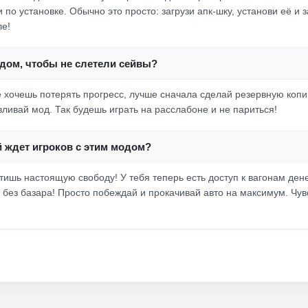
 по установке. Обычно это просто: загрузи апк-шку, установи её и з
ле!
одом, чтобы не слетели сейвы?
не хочешь потерять прогресс, лучше сначала сделай резервную копи
вливай мод. Так будешь играть на расслабоне и не париться!
й ждет игроков с этим модом?
тишь настоящую свободу! У тебя теперь есть доступ к вагонам ден
 без базара! Просто побеждай и прокачивай авто на максимум. Чув