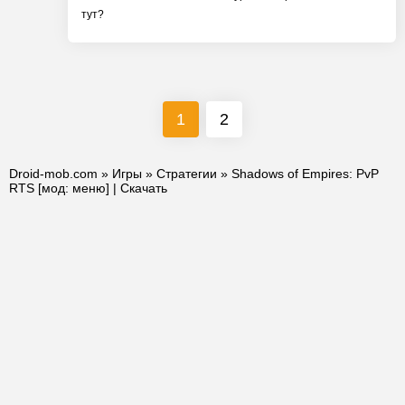
тут?
1
2
Droid-mob.com
»
Игры
»
Стратегии
» Shadows of Empires: PvP
RTS [мод: меню] | Скачать