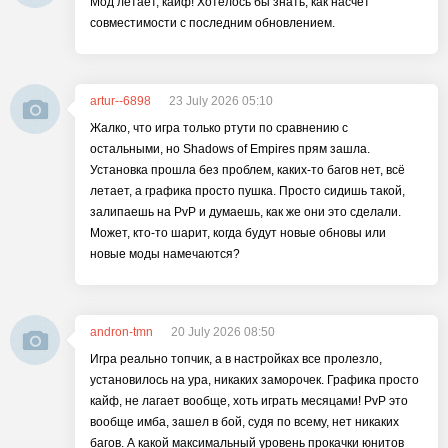
Мод летает, кайф! Хотелось бы знать, как насчет
совместимости с последним обновлением.
artur--6898
23 July 2026 05:10
Жалко, что игра только ртути по сравнению с
остальными, но Shadows of Empires прям зашла.
Установка прошла без проблем, каких-то багов нет, всё
летает, а графика просто пушка. Просто сидишь такой,
залипаешь на PvP и думаешь, как же они это сделали.
Может, кто-то шарит, когда будут новые обновы или
новые моды намечаются?
andron-tmn
20 July 2026 08:50
Игра реально топчик, а в настройках все пролезло,
установилось на ура, никаких заморочек. Графика просто
кайф, не лагает вообще, хоть играть месяцами! PvP это
вообще имба, зашел в бой, судя по всему, нет никаких
багов. А какой максимальный уровень прокачки юнитов