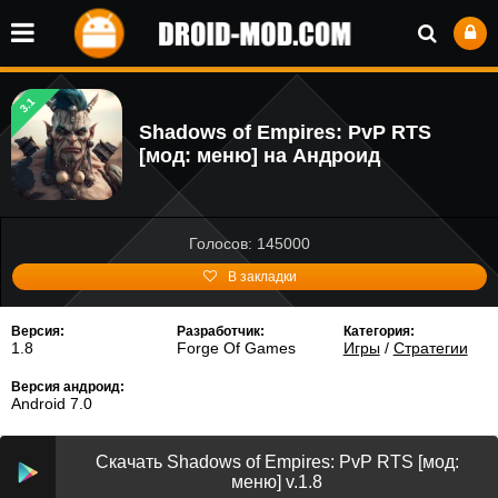
3.1
Shadows of Empires: PvP RTS
[мод: меню] на Андроид
Голосов: 145000
В закладки
Версия:
Разработчик:
Категория:
1.8
Forge Of Games
Игры
/
Стратегии
Версия андроид:
Android 7.0
Скачать Shadows of Empires: PvP RTS [мод:
меню] v.1.8