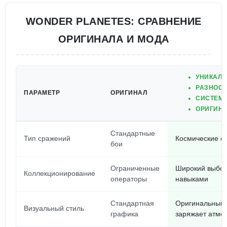
WONDER PLANETES: СРАВНЕНИЕ
ОРИГИНАЛА И МОДА
УНИКАЛЬ
РАЗНООБ
ПАРАМЕТР
ОРИГИНАЛ
СИСТЕМА
ОРИГИН
Стандартные
Тип сражений
Космические с
бои
Ограниченные
Широкий выбор
Коллекционирование
операторы
навыками
Стандартная
Оригинальный и
Визуальный стиль
графика
заряжает атмо